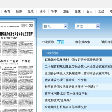
教育
经济
生活
法治
军事
卫生
健康
女人
文娱
报 纸
杂 志
往期回顾
数字报检索
返回目
03版:
要闻
赵乐际会见奥地利中国友好协会高级代表团
二十届首都规划建设委员会第七次全体会议在京召
全国县乡两级人大换届选举工作部署会议在京举行
代表建议办理工作迎来三个变化
长三角协同立法促进政务服务“一网通办”
黄河水润鲁北田 节水保灌促丰收
西红柿变成“金果果”
全球领先打桩船在江苏南通交付