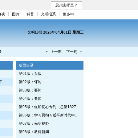
您想去哪里？
电视
图片
科普
光明报系
更多>>
光明日报
2026年04月01日 星期三
录
< 上一期
下一期 >
版面目录
第01版：头版
开
第02版：评论
第03版：要闻
第04版：要闻
第05版：红船初心专刊（总第1827期）
第06版：学习贯彻习近平新时代中国特色社会主义思想专刊
第07版：光明视野
第08版：教科新闻