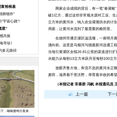
两家企业成绩的背后，有一笔“春灌账”：
破1亿方，通过这些非常规水源对工业、生
立方米的黄河水，纳入农业灌溉供水的计
局面，让黄河水流到了最需要的粮田里。
在德州市潘庄灌区溢流堰，一座明月廊
涌向前。这里是马颊河与德惠新河连通工程
当地引黄灌区全线26.81公里的渠道进行
水能力从每秒13立方米跃升至每秒100立
放眼齐鲁大地，奔流不息的黄河水正顺
麦田，滋养着千里沃野，孕育着丰收的希
（本报记者 宋喜群 冯帆 本报通讯员 
上一篇
下一