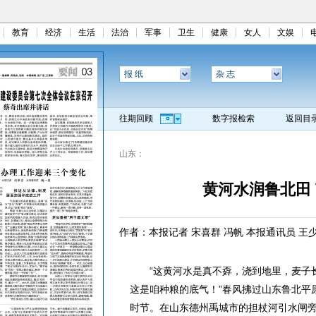
教育
经济
生活
法治
军事
卫生
健康
女人
文娱
报 纸
杂 志
往期回顾
数字报检索
返回目
山东：
黄河水润鲁北田
作者：本报记者 宋喜群 冯帆 本报通讯员 王
“这黄河水是真不孬，浇到地里，麦子长
这是咱种粮的底气！”春风拂过山东鲁北平
时节。在山东德州禹城市的担杖河引水闸