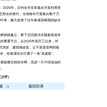
2025年，滨州全市非常规水开发利用突
态用水的替代，当地每年可置换出数千万
划中来，极大改善了往年春灌高峰期的缺水
桥静静矗立，桥下滔滔黄河水顺着渠道奔
的重要节点，从2025年底开工以来，对
扩挖清淤、建筑物改造，让干渠渠首闸的输
方米，给春灌供水打通了一条“高速路”。
着纵横交错的水网，流进一片片绿油油的
望。
王少宇）
篇
返回目录