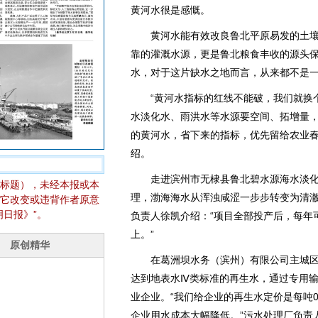
黄河水很是感慨。
黄河水能有效改良鲁北平原易发的土壤
靠的灌溉水源，更是鲁北粮食丰收的源头保
水，对于这片缺水之地而言，从来都不是
“黄河水指标的红线不能破，我们就换个
水淡化水、雨洪水等水源要空间、拓增量
的黄河水，省下来的指标，优先留给农业春
绍。
走进滨州市无棣县鲁北碧水源海水淡化
标题），未经本报或本
理，渤海海水从浑浊咸涩一步步转变为清
它改变或违背作者原意
日报》”。
负责人徐凯介绍：“项目全部投产后，每年可
上。”
在葛洲坝水务（滨州）有限公司主城区
达到地表水Ⅳ类标准的再生水，通过专用
业企业。“我们给企业的再生水定价是每吨0.
企业用水成本大幅降低。”污水处理厂负责