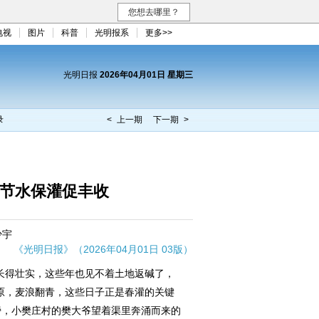
您想去哪里？
电视
图片
科普
光明报系
更多>>
光明日报
2026年04月01日 星期三
录
< 上一期
下一期 >
 节水保灌促丰收
少宇
《光明日报》（2026年04月01日 03版）
得壮实，这些年也见不着土地返碱了，
原，麦浪翻青，这些日子正是春灌的关键
旁，小樊庄村的樊大爷望着渠里奔涌而来的