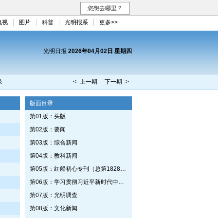
您想去哪里？
电视
图片
科普
光明报系
更多>>
光明日报
2026年04月02日 星期四
录
< 上一期
下一期 >
版面目录
第01版：头版
第02版：要闻
第03版：综合新闻
第04版：教科新闻
第05版：红船初心专刊（总第1828期）
第06版：学习贯彻习近平新时代中国特色社会主义思想专刊
第07版：光明调查
第08版：文化新闻