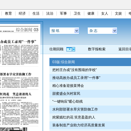
教育
经济
生活
法治
军事
卫生
健康
女人
文娱
报 纸
杂 志
往期回顾
数字报检索
返回目
03版:
综合新闻
把村庄办成“没有围墙的学校”
推动高效办成员工录用“一件事”
精心准备迎接菜博会
甜蜜盛会兴村富民
“一键响应”暖心助残
水利部部署水旱灾害防御工作
姹紫嫣红的花 笑意盈盈的人
装备制造产业助力经济高质量发展