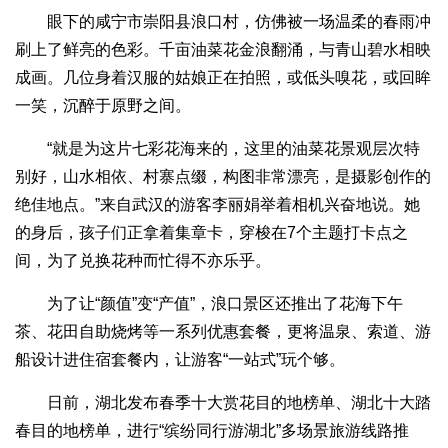
眼下的咸宁市崇阳县浪口村，仿佛被一场温柔的春雨冲
刷上了鲜亮的色彩。千亩油菜花金浪翻涌，与青山碧水相映
成画。几位身着汉服的姑娘正在拍照，或低头嗅花，或回眸
一笑，沉醉于原野之间。
“就是为这片七彩花海来的，这里的油菜花景观层次特
别好，山水相依、村寨点缀，构图非常漂亮，是摄影创作的
绝佳地点。”来自武汉的游客李丽娟举着相机兴奋地说。她
的身后，孩子们正拿着集章卡，穿梭在7个主题打卡点之
间，为了兑换花种而忙得不亦乐乎。
为了让“颜值”变“产值”，浪口景区还推出了花海下午
茶、花田自助烧烤等一系列优惠套餐，更将温泉、索道、游
船设计进住宿套餐内，让游客“一站式”玩个够。
日前，湖北发布春季十大赏花目的地榜单、湖北十大踏
春目的地榜单，进行“缤纷同行游湖北”多场景旅游线路推