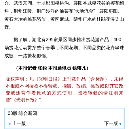
介。武汉东湖、十堰郧阳樱桃沟、襄阳谷城樱花谷的樱花绚
烂，荆州江陵、荆门沙洋的油菜花“大地流金”，襄阳枣阳、
黄石大冶的桃花怒放，黄冈麻城、随州广水的杜鹃花浸染山
野。
据了解，湖北有295家景区同步推出赏花游产品，400
场赏花活动贯穿整个春季，不同花期、不同品类的花卉串珠
成链，一路繁花似锦。
（本报记者 张锐 本报通讯员 钱瑛凡）
版权声明：凡《光明日报》上刊载作品（含标题），未经
本报或本网授权不得转载、摘编、改编、篡改或以其它改
变或违背作者原意的方式使用，授权转载的请注明来
源“《光明日报》”。
03版:
综合新闻
上一版
下一版