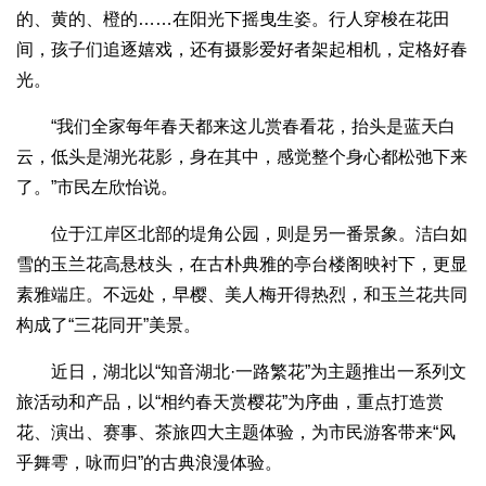
的、黄的、橙的……在阳光下摇曳生姿。行人穿梭在花田
间，孩子们追逐嬉戏，还有摄影爱好者架起相机，定格好春
光。
“我们全家每年春天都来这儿赏春看花，抬头是蓝天白
云，低头是湖光花影，身在其中，感觉整个身心都松弛下来
了。”市民左欣怡说。
位于江岸区北部的堤角公园，则是另一番景象。洁白如
雪的玉兰花高悬枝头，在古朴典雅的亭台楼阁映衬下，更显
素雅端庄。不远处，早樱、美人梅开得热烈，和玉兰花共同
构成了“三花同开”美景。
近日，湖北以“知音湖北·一路繁花”为主题推出一系列文
旅活动和产品，以“相约春天赏樱花”为序曲，重点打造赏
花、演出、赛事、茶旅四大主题体验，为市民游客带来“风
乎舞雩，咏而归”的古典浪漫体验。