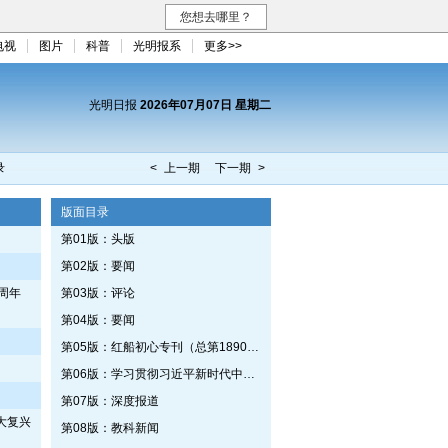
您想去哪里？
电视
图片
科普
光明报系
更多>>
光明日报
2026年07月07日 星期二
录
< 上一期
下一期 >
版面目录
第01版：头版
第02版：要闻
周年
第03版：评论
第04版：要闻
第05版：红船初心专刊（总第1890期）
第06版：学习贯彻习近平新时代中国特色社会主义思想专刊
第07版：深度报道
大复兴
第08版：教科新闻