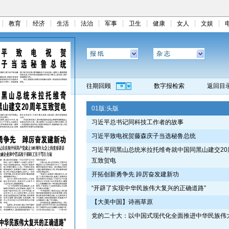
教育
经济
生活
法治
军事
卫生
健康
女人
文娱
报 纸
杂 志
往期回顾
数字报检索
返回目
01版:
头版
习近平总书记同科技工作者的故事
习近平致电祝贺藤森庆子当选秘鲁总统
习近平同黑山总统米拉托维奇就中国同黑山建交20
互致贺电
开拓创新勇争先 踔厉奋发建新功
“开辟了实现中华民族伟大复兴的正确道路”
【大美中国】诗画草原
党的二十大：以中国式现代化全面推进中华民族伟