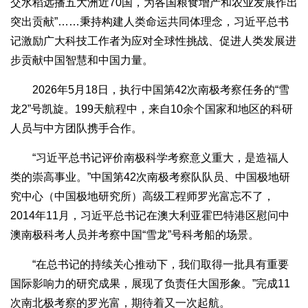
交水稻远播五大洲近70国，为各国粮食增产和农业发展作出
突出贡献”……秉持构建人类命运共同体理念，习近平总书
记激励广大科技工作者为应对全球性挑战、促进人类发展进
步贡献中国智慧和中国力量。
2026年5月18日，执行中国第42次南极考察任务的“雪
龙2”号凯旋。199天航程中，来自10余个国家和地区的科研
人员与中方团队携手合作。
“习近平总书记评价南极科学考察意义重大，是造福人
类的崇高事业。”中国第42次南极考察队队员、中国极地研
究中心（中国极地研究所）高级工程师罗光富忘不了，
2014年11月，习近平总书记在澳大利亚霍巴特港区慰问中
澳南极科考人员并考察中国“雪龙”号科考船的场景。
“在总书记的持续关心推动下，我们取得一批具有重要
国际影响力的研究成果，展现了负责任大国形象。”完成11
次南北极考察的罗光富，期待着又一次起航。