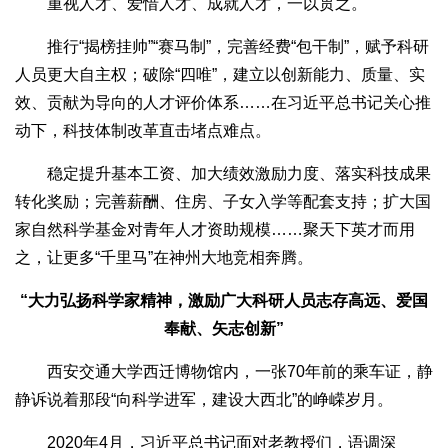
重视人才、爱惜人才、成就人才，一以贯之。
推行“揭榜挂帅”“赛马制”，完善经费“包干制”，赋予科研
人员更大自主权；破除“四唯”，建立以创新能力、质量、实
效、贡献为导向的人才评价体系……在习近平总书记关心推
动下，科技体制改革直击堵点难点。
稳定提升基本工资、加大绩效激励力度、落实科技成果
转化奖励；完善薪酬、住房、子女入学等配套支持；扩大国
家自然科学基金对青年人才资助规模……聚天下英才而用
之，让更多“千里马”在神州大地竞相奔腾。
“大力弘扬科学家精神，激励广大科研人员志存高远、爱国
奉献、矢志创新”
西安交通大学西迁博物馆内，一张70年前的乘车证，静
静诉说着那段“向科学进军，建设大西北”的峥嵘岁月。
2020年4月，习近平总书记面对老教授们，语调深