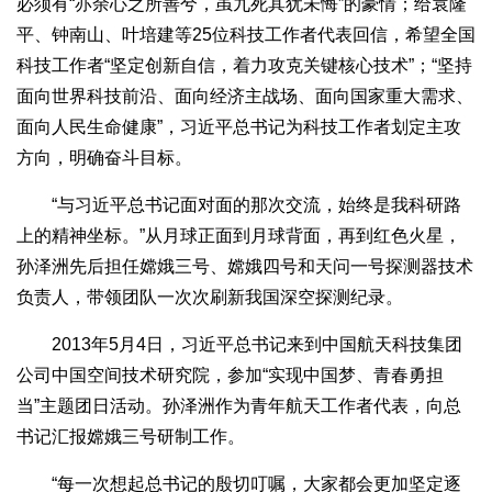
必须有“亦余心之所善兮，虽九死其犹未悔”的豪情；给袁隆
平、钟南山、叶培建等25位科技工作者代表回信，希望全国
科技工作者“坚定创新自信，着力攻克关键核心技术”；“坚持
面向世界科技前沿、面向经济主战场、面向国家重大需求、
面向人民生命健康”，习近平总书记为科技工作者划定主攻
方向，明确奋斗目标。
“与习近平总书记面对面的那次交流，始终是我科研路
上的精神坐标。”从月球正面到月球背面，再到红色火星，
孙泽洲先后担任嫦娥三号、嫦娥四号和天问一号探测器技术
负责人，带领团队一次次刷新我国深空探测纪录。
2013年5月4日，习近平总书记来到中国航天科技集团
公司中国空间技术研究院，参加“实现中国梦、青春勇担
当”主题团日活动。孙泽洲作为青年航天工作者代表，向总
书记汇报嫦娥三号研制工作。
“每一次想起总书记的殷切叮嘱，大家都会更加坚定逐