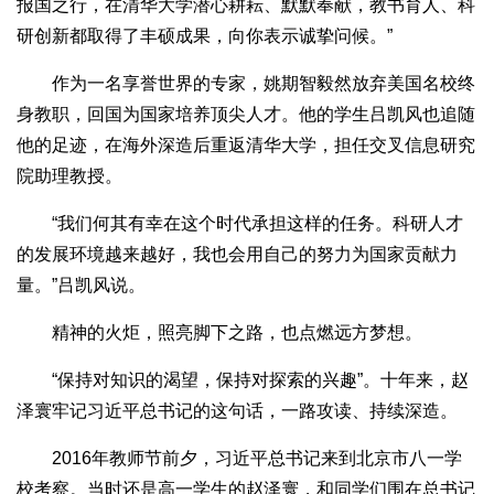
报国之行，在清华大学潜心耕耘、默默奉献，教书育人、科
研创新都取得了丰硕成果，向你表示诚挚问候。”
作为一名享誉世界的专家，姚期智毅然放弃美国名校终
身教职，回国为国家培养顶尖人才。他的学生吕凯风也追随
他的足迹，在海外深造后重返清华大学，担任交叉信息研究
院助理教授。
“我们何其有幸在这个时代承担这样的任务。科研人才
的发展环境越来越好，我也会用自己的努力为国家贡献力
量。”吕凯风说。
精神的火炬，照亮脚下之路，也点燃远方梦想。
“保持对知识的渴望，保持对探索的兴趣”。十年来，赵
泽寰牢记习近平总书记的这句话，一路攻读、持续深造。
2016年教师节前夕，习近平总书记来到北京市八一学
校考察。当时还是高一学生的赵泽寰，和同学们围在总书记