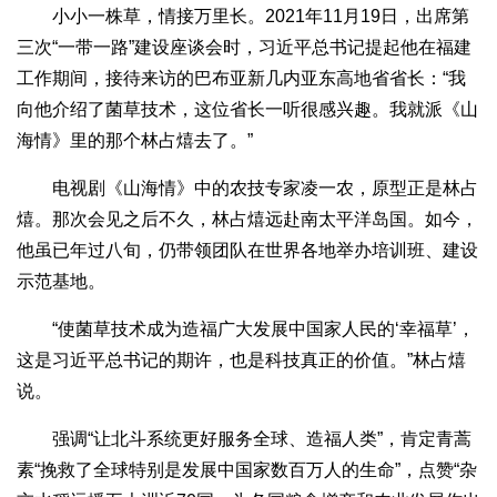
小小一株草，情接万里长。2021年11月19日，出席第
三次“一带一路”建设座谈会时，习近平总书记提起他在福建
工作期间，接待来访的巴布亚新几内亚东高地省省长：“我
向他介绍了菌草技术，这位省长一听很感兴趣。我就派《山
海情》里的那个林占熺去了。”
电视剧《山海情》中的农技专家凌一农，原型正是林占
熺。那次会见之后不久，林占熺远赴南太平洋岛国。如今，
他虽已年过八旬，仍带领团队在世界各地举办培训班、建设
示范基地。
“使菌草技术成为造福广大发展中国家人民的‘幸福草’，
这是习近平总书记的期许，也是科技真正的价值。”林占熺
说。
强调“让北斗系统更好服务全球、造福人类”，肯定青蒿
素“挽救了全球特别是发展中国家数百万人的生命”，点赞“杂