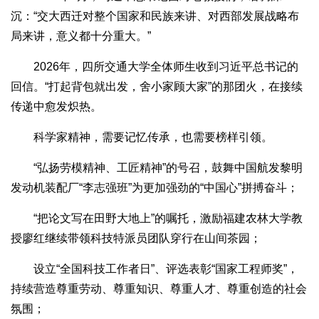
沉：“交大西迁对整个国家和民族来讲、对西部发展战略布
局来讲，意义都十分重大。”
2026年，四所交通大学全体师生收到习近平总书记的
回信。“打起背包就出发，舍小家顾大家”的那团火，在接续
传递中愈发炽热。
科学家精神，需要记忆传承，也需要榜样引领。
“弘扬劳模精神、工匠精神”的号召，鼓舞中国航发黎明
发动机装配厂“李志强班”为更加强劲的“中国心”拼搏奋斗；
“把论文写在田野大地上”的嘱托，激励福建农林大学教
授廖红继续带领科技特派员团队穿行在山间茶园；
设立“全国科技工作者日”、评选表彰“国家工程师奖”，
持续营造尊重劳动、尊重知识、尊重人才、尊重创造的社会
氛围；