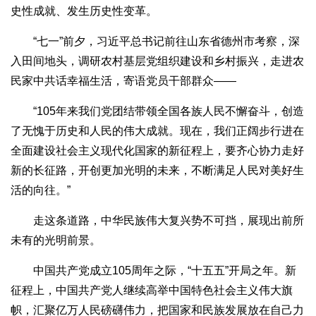
史性成就、发生历史性变革。
“七一”前夕，习近平总书记前往山东省德州市考察，深
入田间地头，调研农村基层党组织建设和乡村振兴，走进农
民家中共话幸福生活，寄语党员干部群众——
“105年来我们党团结带领全国各族人民不懈奋斗，创造
了无愧于历史和人民的伟大成就。现在，我们正阔步行进在
全面建设社会主义现代化国家的新征程上，要齐心协力走好
新的长征路，开创更加光明的未来，不断满足人民对美好生
活的向往。”
走这条道路，中华民族伟大复兴势不可挡，展现出前所
未有的光明前景。
中国共产党成立105周年之际，“十五五”开局之年。新
征程上，中国共产党人继续高举中国特色社会主义伟大旗
帜，汇聚亿万人民磅礴伟力，把国家和民族发展放在自己力