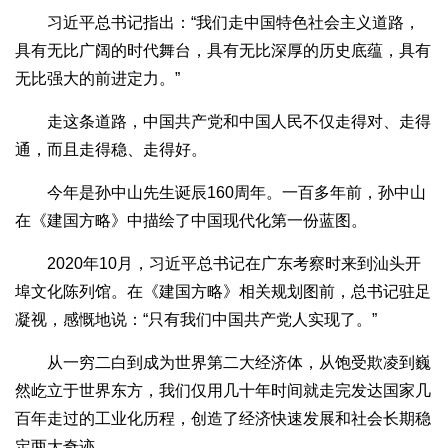
习近平总书记指出：“我们走中国特色社会主义道路，
具有无比广阔的时代舞台，具有无比深厚的历史底蕴，具有
无比强大的前进定力。”
走这条道路，中国共产党和中国人民不仅走得对、走得
通，而且走得稳、走得好。
今年是孙中山先生诞辰160周年。一百多年前，孙中山
在《建国方略》中描绘了中国现代化第一份蓝图。
2020年10月，习近平总书记在广东考察时来到汕头开
埠文化陈列馆。在《建国方略》相关规划图前，总书记驻足
凝视，感慨地说：“只有我们中国共产党人实现了。”
从一穷二白到成为世界第二大经济体，从饱受欺凌到巍
然屹立于世界东方，我们仅用几十年时间就走完发达国家几
百年走过的工业化历程，创造了经济快速发展和社会长期稳
定两大奇迹。