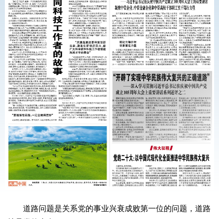
道路问题是关系党的事业兴衰成败第一位的问题，道路