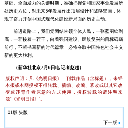
基础、全面发力的关键时期，准确把握党和国家事业发展所
处历史方位，对未来5年发展作出顶层设计和战略擘画，体
现了奋力开创中国式现代化建设新局面的历史主动。
前进道路上，我们党团结带领全体人民，一张蓝图绘到
底，一茬接着一茬干，向着强国建设、民族复兴的目标砥砺
前行，不断书写新的时代篇章，必将夺取中国特色社会主义
新的更大胜利。
（新华社北京7月6日电 记者赵超）
版权声明：凡《光明日报》上刊载作品（含标题），未经
本报或本网授权不得转载、摘编、改编、篡改或以其它改
变或违背作者原意的方式使用，授权转载的请注明来
源“《光明日报》”。
01版:
头版
下一版