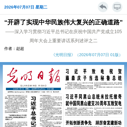
2026年07月07日 星期二
“开辟了实现中华民族伟大复兴的正确道路”
——深入学习贯彻习近平总书记在庆祝中国共产党成立105
周年大会上重要讲话系列述评之二
作者：赵超
《光明日报》（2026年07月07日 01版）