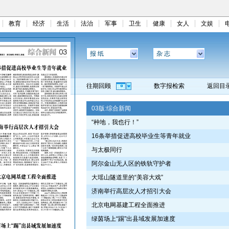
教育
经济
生活
法治
军事
卫生
健康
女人
文娱
报 纸
杂 志
往期回顾
数字报检索
返回目
03版:
综合新闻
“种地，我也行！”
16条举措促进高校毕业生等青年就业
与太极同行
阿尔金山无人区的铁轨守护者
大瑶山隧道里的“美容大戏”
济南举行高层次人才招引大会
北京电网基建工程全面推进
绿茵场上“踢”出县域发展加速度