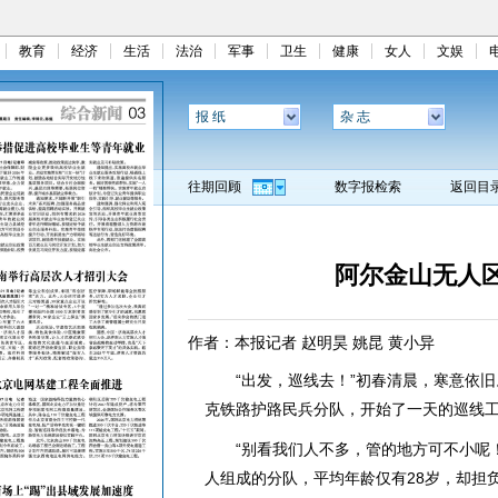
教育
经济
生活
法治
军事
卫生
健康
女人
文娱
报 纸
杂 志
往期回顾
数字报检索
返回目
阿尔金山无人
作者：本报记者 赵明昊 姚昆 黄小异
“出发，巡线去！”初春清晨，寒意依旧
克铁路护路民兵分队，开始了一天的巡线
“别看我们人不多，管的地方可不小呢！”
人组成的分队，平均年龄仅有28岁，却担