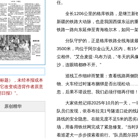
任。
全长1206公里的格库铁路，是继兰新
新疆的铁路大动脉，也是我国西煤东运的
铁路一路向东延伸至青海格尔木，如同一
分队守护的，正是格库铁路全线海拔最
3500米，均位于阿尔金山无人区内，有1
尘相伴。”艾合麦提·乌布力说，“冬天的
沙，连眼睛都睁不开。”
巡线工作细碎而繁重：查看线路两侧防
标题），未经本报或本
物、火车经过时篷布捆绑是否出现松动……
它改变或违背作者原意
忽，后果不堪设想。我们必须仔细再仔细！
日报》”。
大家依然记得2025年10月的一天，一
队员们发现，依吞布拉克1号隧道口处的线
路线的安全隐患。在能见度不足5米的恶劣
场，用备用铁丝网完成了紧急修复。“当时
着巡逻犬一步步摸索着前行。”队员图尔荪