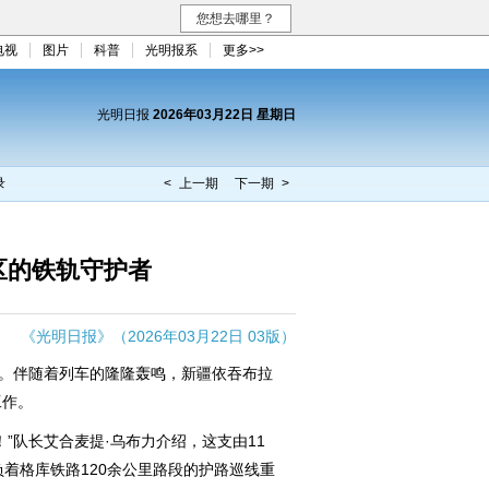
您想去哪里？
电视
图片
科普
光明报系
更多>>
光明日报
2026年03月22日 星期日
录
< 上一期
下一期 >
区的铁轨守护者
《光明日报》（2026年03月22日 03版）
。伴随着列车的隆隆轰鸣，新疆依吞布拉
工作。
队长艾合麦提·乌布力介绍，这支由11
负着格库铁路120余公里路段的护路巡线重