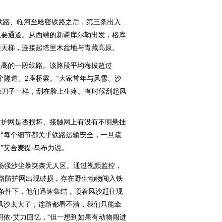
铁路、临河至哈密铁路之后，第三条出入
重要通道。从西端的新疆库尔勒出发，格库
架天梯，连接起塔里木盆地与青藏高原。
高的一段线路。该路段平均海拔超过
5个隧道、2座桥梁。“大家常年与风雪、沙
风像刀子一样，刮在脸上生疼。有时候刮起风
护网是否损坏、接触网上有没有不明悬挂
“每个细节都关乎铁路运输安全，一旦疏
”艾合麦提·乌布力说。
场强沙尘暴突袭无人区。通过视频监控，
路防护网出现破损，存在野生动物闯入铁
条件下，他们迅速集结，顶着风沙赶往现
风沙太大了，连路都看不清，我们只能牵
阿依·艾力回忆，“但一想到如果有动物闯进