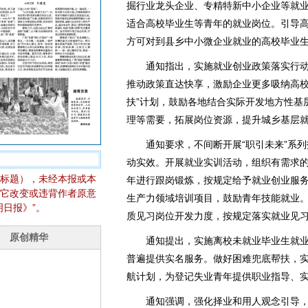
掘行业龙头企业、专精特新中小企业等就
适合高校毕业生等青年的就业岗位。引导
方可对到县乡中小微企业就业的高校毕业
通知指出，实施就业创业政策落实行动
推动政策直达快享，激励企业更多吸纳高校
扶”计划，鼓励各地结合实际开发地方性基
理等需要，拓展岗位资源，提升城乡基层
通知要求，不间断开展“职引未来”系列
动实效。开展就业实训活动，组织有需求的
标题），未经本报或本
年进行跟岗锻炼，按规定给予就业创业服
它改变或违背作者原意
生产力领域培训项目，鼓励青年技能就业
日报》”。
质见习岗位开发力度，按规定落实就业见
通知提出，实施离校未就业毕业生就业
普遍提供实名服务。做好困难兜底帮扶，实
航计划，为登记失业青年提供职业指导、
通知强调，强化择业和用人观念引导，