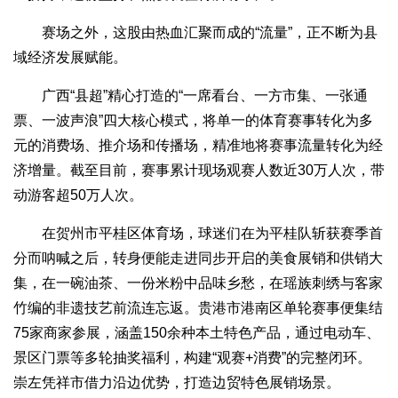
赛场之外，这股由热血汇聚而成的“流量”，正不断为县
域经济发展赋能。
广西“县超”精心打造的“一席看台、一方市集、一张通
票、一波声浪”四大核心模式，将单一的体育赛事转化为多
元的消费场、推介场和传播场，精准地将赛事流量转化为经
济增量。截至目前，赛事累计现场观赛人数近30万人次，带
动游客超50万人次。
在贺州市平桂区体育场，球迷们在为平桂队斩获赛季首
分而呐喊之后，转身便能走进同步开启的美食展销和供销大
集，在一碗油茶、一份米粉中品味乡愁，在瑶族刺绣与客家
竹编的非遗技艺前流连忘返。贵港市港南区单轮赛事便集结
75家商家参展，涵盖150余种本土特色产品，通过电动车、
景区门票等多轮抽奖福利，构建“观赛+消费”的完整闭环。
崇左凭祥市借力沿边优势，打造边贸特色展销场景。