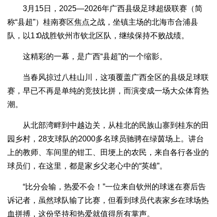
3月15日，2025—2026年广西县级足球超级联赛（简
称“县超”）桂南赛区焦点之战，坐镇主场的北海市合浦县
队，以1∶0战胜钦州市钦北区队，继续保持不败战绩。
这精彩的一幕，是广西“县超”的一个缩影。
当春风掠过八桂山川，这项覆盖广西全区的县级足球联
赛，早已不再是单纯的竞技比拼，而演变成一场大众体育热
潮。
从北部湾畔到中越边关，从桂北的民族山寨到桂东的田
园乡村，28支球队的2000多名球员驰骋在绿茵场上。讲台
上的教师、车间里的钳工、田埂上的农民，来自各行各业的
球员们，在这里，都是家乡父老心中的“英雄”。
“比分会输，热爱不会！”一位来自钦州的球迷在赛后告
诉记者，虽然球队输了比赛，但看到球员代表家乡在球场热
血拼搏，这份坚持和热爱就值得所有掌声。