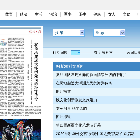
教育
经济
生活
法治
军事
卫生
健康
女人
文娱
报 纸
杂 志
往期回顾
数字报检索
返回目
04版:
教科文新闻
复旦团队发现疼痛向负面情绪升级的“闸门”
在蜀地邂逅大洋洲先民的海洋传奇
图片报道
以文化创新激发文旅活力
赏黄河景 品非遗韵
图片报道
第四届新疆文化艺术节开幕
2026年驻华外交官“发现中国之美”活动在京启动