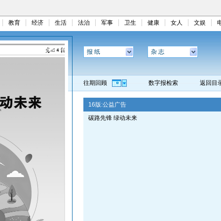
教育
经济
生活
法治
军事
卫生
健康
女人
文娱
报 纸
杂 志
往期回顾
数字报检索
返回目
16版:
公益广告
碳路先锋 绿动未来