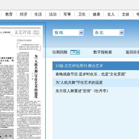
教育
经济
生活
法治
军事
卫生
健康
女人
文娱
报 纸
杂 志
往期回顾
数字报检索
返回目
14版:
文艺评论周刊·舞台艺术
春晚戏曲节目:是岁时欢乐，也是“文化景观”
为“人机共舞”守住艺术的温度
东方双人舞重述“至情”《牡丹亭》