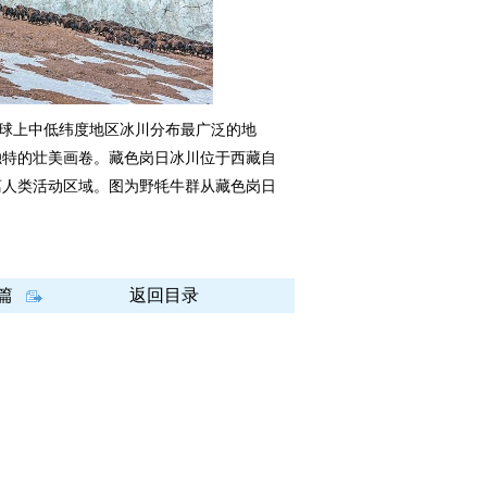
球上中低纬度地区冰川分布最广泛的地
独特的壮美画卷。藏色岗日冰川位于西藏自
离人类活动区域。图为野牦牛群从藏色岗日
篇
返回目录