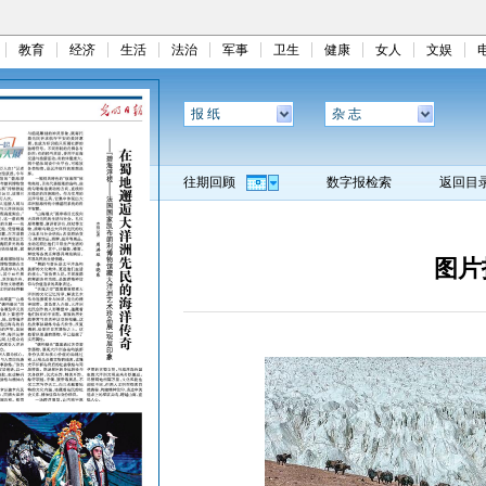
教育
经济
生活
法治
军事
卫生
健康
女人
文娱
报 纸
杂 志
往期回顾
数字报检索
返回目
图片