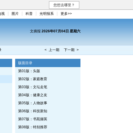
您想去哪里？
电视
图片
科普
光明报系
更多>>
文摘报
2026年07月04日 星期六
录
< 上一期
下一期 >
版面目录
第01版：头版
第02版：家庭教育
第03版：文坛走笔
第04版：健康之友
第05版：人物故事
第06版：科技新知
第07版：书苑撷英
第08版：特别推荐