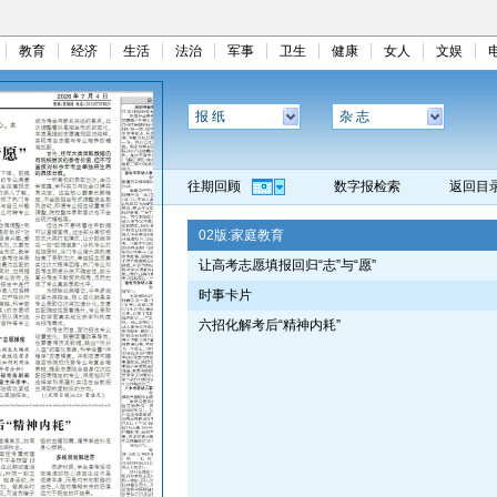
教育
经济
生活
法治
军事
卫生
健康
女人
文娱
报 纸
杂 志
往期回顾
数字报检索
返回目
02版:
家庭教育
让高考志愿填报回归“志”与“愿”
时事卡片
六招化解考后“精神内耗”