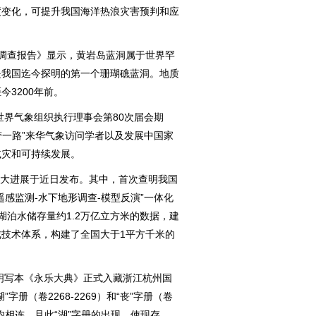
度变化，可提升我国海洋热浪灾害预判和应
洞调查报告》显示，黄岩岛蓝洞属于世界罕
是我国迄今探明的第一个珊瑚礁蓝洞。地质
3200年前。
界气象组织执行理事会第80次届会期
带一路”来华气象访问学者以及发展中国家
减灾和可持续发展。
十大进展于近日发布。其中，首次查明我国
感监测-水下地形调查-模型反演”一体化
湖泊水储存量约1.2万亿立方米的数据，建
技术体系，构建了全国大于1平方千米的
明写本《永乐大典》正式入藏浙江杭州国
册（卷2268-2269）和“丧”字册（卷
字册均相连，且此“湖”字册的出现，使现存