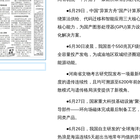
●6月29日，中国“异算方舟”国产计算
绕算法供给、代码迁移和智能应用三大核
核心能力，为国产图形处理器(GPU)算
化解决方案。
●6月30日凌晨，我国首个550兆瓦F
全容量投产发电，为成渝地区双城经济圈
能源动能。
●河南省文物考古研究院发布一项最新研
度的遗传连续性，且均可溯源至6200年
散模式与遗传格局演变提供了新视角。
●6月27日，国家重大科技基础设施“聚
导部件——环向场磁体完成最后制备工艺
同类产品。
●6月26日，我国自主研发的“全球海洋
热浪是海温连续5天超出当地常年均值的异