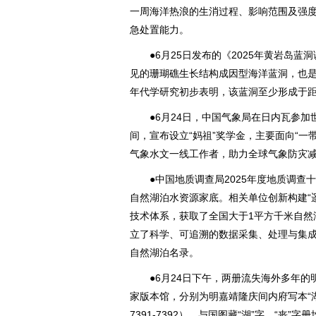
一周海洋热浪的生消过程、影响范围及强
急处置能力。
●6月25日发布的《2025年黄岩岛蓝
见的珊瑚礁生长结构成因型海洋蓝洞，也
年代学研究初步表明，该蓝洞至少形成于距今
●6月24日，中国气象局在日内瓦参加世
间，宣布设立“妈祖”奖学金，主要面向“一
气象水文一线工作者，助力全球气象防灾
●中国地质调查局2025年度地质调查
自然湖泊水资源家底。相关单位创新构建“遥
技术体系，获取了全国大于1平方千米自然
立了科学、可追溯的数据采集、处理与集成
自然湖泊名录。
●6月24日下午，两册流失海外多年的
家版本馆，分别为明嘉靖隆庆间内府写本“湖”字
7391-7392），与国图藏“湖”字、“丧”