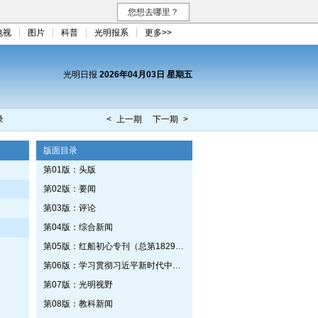
您想去哪里？
电视
图片
科普
光明报系
更多>>
光明日报
2026年04月03日 星期五
录
< 上一期
下一期 >
版面目录
第01版：头版
第02版：要闻
第03版：评论
第04版：综合新闻
第05版：红船初心专刊（总第1829期）
第06版：学习贯彻习近平新时代中国特色社会主义思想专刊
第07版：光明视野
第08版：教科新闻