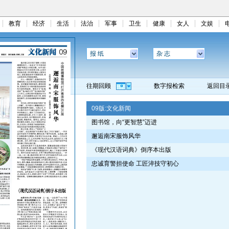
教育
经济
生活
法治
军事
卫生
健康
女人
文娱
报 纸
杂 志
往期回顾
数字报检索
返回目
09版:
文化新闻
图书馆，向“更智慧”迈进
邂逅南宋服饰风华
《现代汉语词典》倒序本出版
忠诚育警担使命 工匠淬技守初心