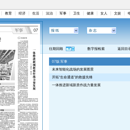
教育
经济
生活
法治
军事
卫生
健康
女人
文娱
报 纸
杂 志
往期回顾
数字报检索
返回目
07版:
军事
未来智能化战场的发展图景
开拓“生命通道”的救援先锋
一体推进新域新质作战力量发展