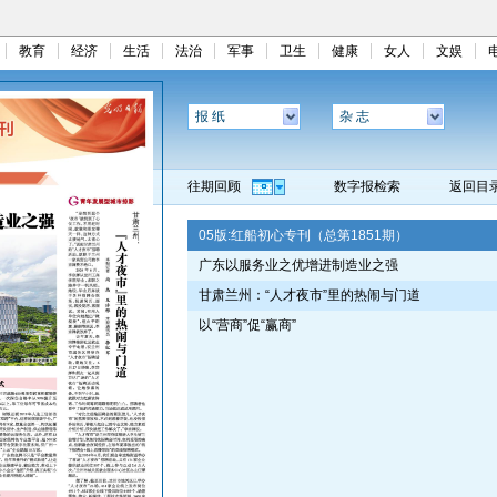
教育
经济
生活
法治
军事
卫生
健康
女人
文娱
报 纸
杂 志
往期回顾
数字报检索
返回目
05版:
红船初心专刊（总第1851期）
广东以服务业之优增进制造业之强
甘肃兰州：“人才夜市”里的热闹与门道
以“营商”促“赢商”