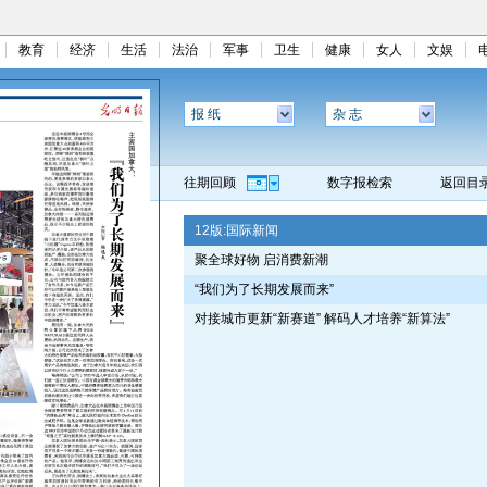
教育
经济
生活
法治
军事
卫生
健康
女人
文娱
报 纸
杂 志
往期回顾
数字报检索
返回目
12版:
国际新闻
聚全球好物 启消费新潮
“我们为了长期发展而来”
对接城市更新“新赛道” 解码人才培养“新算法”