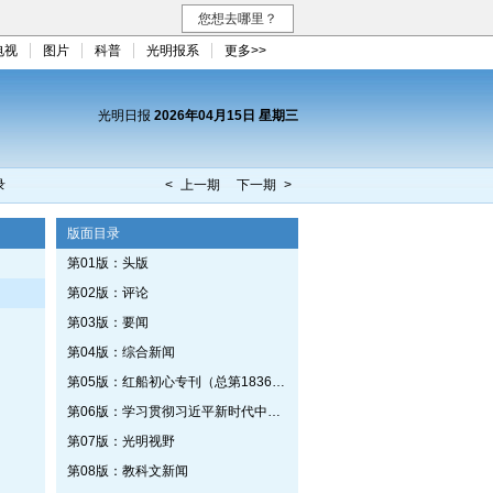
您想去哪里？
电视
图片
科普
光明报系
更多>>
光明日报
2026年04月15日 星期三
录
< 上一期
下一期 >
版面目录
第01版：头版
第02版：评论
第03版：要闻
第04版：综合新闻
第05版：红船初心专刊（总第1836期）
第06版：学习贯彻习近平新时代中国特色社会主义思想专刊
第07版：光明视野
第08版：教科文新闻