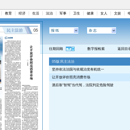
教育
经济
生活
法治
军事
卫生
健康
女人
文娱
报 纸
杂 志
往期回顾
数字报检索
返回目
05版:
民主法治
坚持依法治国与依规治党有机统一
让开放评价照亮消费市场
酒后靠“智驾”当代驾，法院判定危险驾驶