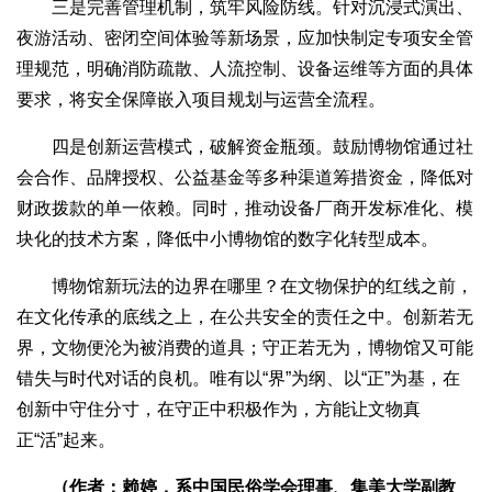
三是完善管理机制，筑牢风险防线。针对沉浸式演出、
夜游活动、密闭空间体验等新场景，应加快制定专项安全管
理规范，明确消防疏散、人流控制、设备运维等方面的具体
要求，将安全保障嵌入项目规划与运营全流程。
四是创新运营模式，破解资金瓶颈。鼓励博物馆通过社
会合作、品牌授权、公益基金等多种渠道筹措资金，降低对
财政拨款的单一依赖。同时，推动设备厂商开发标准化、模
块化的技术方案，降低中小博物馆的数字化转型成本。
博物馆新玩法的边界在哪里？在文物保护的红线之前，
在文化传承的底线之上，在公共安全的责任之中。创新若无
界，文物便沦为被消费的道具；守正若无为，博物馆又可能
错失与时代对话的良机。唯有以“界”为纲、以“正”为基，在
创新中守住分寸，在守正中积极作为，方能让文物真
正“活”起来。
（作者：赖婷，系中国民俗学会理事、集美大学副教