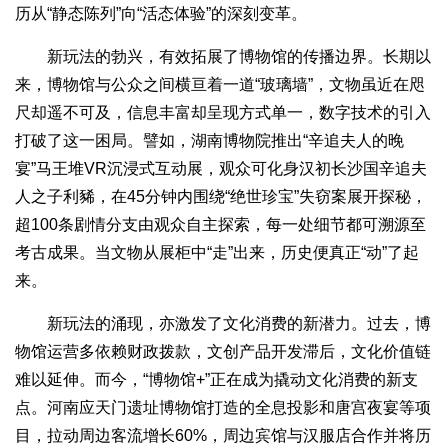
历从“静态陈列”向“活态体验”的深刻变革。
新玩法的勃兴，有效拓展了博物馆的传播边界。长期以
来，博物馆与公众之间横亘着一道“玻璃墙”，文物虽近在咫
尺却遥不可及，信息丰富却呈现方式单一，数字技术的引入
打破了这一困局。譬如，湖南博物院推出“辛追夫人的晚
宴”马王堆VR沉浸式互动展，观众可化身汉初长沙国辛追夫
人之子利豨，在45分钟内围绕“绝世珍宝”失窃案展开探秘，
超100条剧情分支由观众自主探索，每一处细节都可溯源至
考古成果。当文物从展柜中“走”出来，历史便真正“动”了起
来。
新玩法的涌现，亦激发了文化消费的新潜力。过去，博
物馆运营多依赖财政拨款，文创产品开发滞后，文化价值链
难以延伸。而今，“博物馆+”正在成为撬动文化消费的新支
点。河南应天门遗址博物馆打造的全息投影和唐宫夜宴等项
目，拉动周边客流增长60%，周边宾馆与汉服店合作并将历