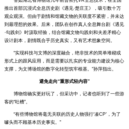
譬如湖北省博物馆几年前曾依托VR全息技术，在全国
推出首部沉浸式全息历史剧《遇见·楚庄王》，吸引数十万
观众观演。但由于剧情和馆藏文物的关联度不紧密，并未达
到最理想的效果。后来，团队在创作真人全息舞台剧《遇见
·勾践剑》时汲取经验，结合馆藏文物勾践剑和夫差矛精心
设计剧本，剧情既合乎历史真实，又有艺术想象空间。
“实现科技与文博的深度融合，绝非技术的简单堆砌或
形式上的跟风应用，而是需要以扎实的专业能力建设为核心
支撑，为文博场馆的数字化转型筑牢根基。”孙萍指出。
避免走向“重形式轻内容”
博物馆确实更好玩了，但采访中，记者也听到了一些游
客的“吐槽”。
“有些博物馆将毫无关联的历史人物强行‘凑CP’，为了
噱头而不顾基本历史事实。”