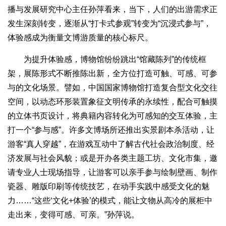
播与发展研究中心主任孙萍看来，当下，人们的出游需求正
发生深刻转变，逐渐从“打卡式参观”转变为“沉浸式参与”，
体验感成为衡量文博游质量的核心标尺。
为提升体验感，博物馆纷纷跳出“馆藏陈列”的传统框
架，展陈形式不断推陈出新，全方位打造可触、可感、可参
与的文化场景。譬如，中国国家博物馆打造复合型文化交往
空间，以动态环形装置象征文明传承的永续性，配合可触摸
的立体书页设计，将典籍内容转化为可感知的交互体验，主
打一个“参与感”。许多文博场所还推出实景剧本杀活动，让
游客“真人穿越”，在游戏互动中了解古代社会政治制度、经
济发展与社会风貌；或是开办各类主题工坊、文化市集，邀
请专业人士现场指导，让游客可以亲手参与绘制壁画、制作
瓷器、雕版印刷等传统技艺，在动手实践中感受文化的魅
力……“这些‘文化+体验’的模式，能让文物从高冷的展柜中
走出来，变得可感、可亲。”孙萍说。