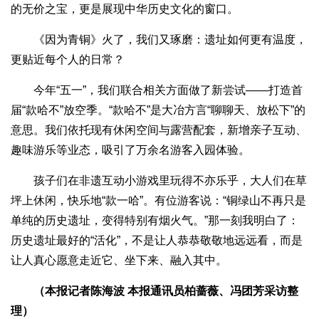
的无价之宝，更是展现中华历史文化的窗口。
《因为青铜》火了，我们又琢磨：遗址如何更有温度，
更贴近每个人的日常？
今年“五一”，我们联合相关方面做了新尝试——打造首
届“款哈不”放空季。“款哈不”是大冶方言“聊聊天、放松下”的
意思。我们依托现有休闲空间与露营配套，新增亲子互动、
趣味游乐等业态，吸引了万余名游客入园体验。
孩子们在非遗互动小游戏里玩得不亦乐乎，大人们在草
坪上休闲，快乐地“款一哈”。有位游客说：“铜绿山不再只是
单纯的历史遗址，变得特别有烟火气。”那一刻我明白了：
历史遗址最好的“活化”，不是让人恭恭敬敬地远远看，而是
让人真心愿意走近它、坐下来、融入其中。
（本报记者陈海波 本报通讯员柏蔷薇、冯团芳采访整
理）