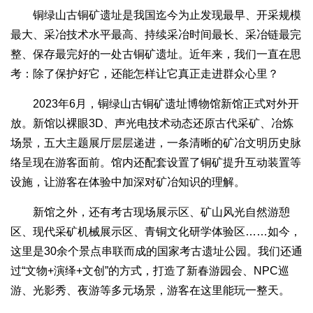
铜绿山古铜矿遗址是我国迄今为止发现最早、开采规模
最大、采冶技术水平最高、持续采冶时间最长、采冶链最完
整、保存最完好的一处古铜矿遗址。近年来，我们一直在思
考：除了保护好它，还能怎样让它真正走进群众心里？
2023年6月，铜绿山古铜矿遗址博物馆新馆正式对外开
放。新馆以裸眼3D、声光电技术动态还原古代采矿、冶炼
场景，五大主题展厅层层递进，一条清晰的矿冶文明历史脉
络呈现在游客面前。馆内还配套设置了铜矿提升互动装置等
设施，让游客在体验中加深对矿冶知识的理解。
新馆之外，还有考古现场展示区、矿山风光自然游憩
区、现代采矿机械展示区、青铜文化研学体验区……如今，
这里是30余个景点串联而成的国家考古遗址公园。我们还通
过“文物+演绎+文创”的方式，打造了新春游园会、NPC巡
游、光影秀、夜游等多元场景，游客在这里能玩一整天。