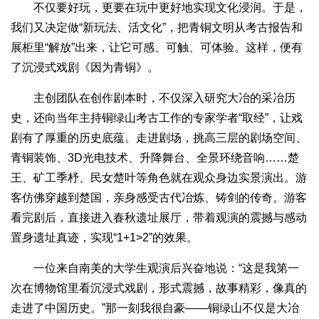
不仅要好玩，更要在玩中更好地实现文化浸润。于是，
我们又决定做“新玩法、活文化”，把青铜文明从考古报告和
展柜里“解放”出来，让它可感、可触、可体验。这样，便有
了沉浸式戏剧《因为青铜》。
主创团队在创作剧本时，不仅深入研究大冶的采冶历
史，还向当年主持铜绿山考古工作的专家学者“取经”，让戏
剧有了厚重的历史底蕴。走进剧场，挑高三层的剧场空间、
青铜装饰、3D光电技术、升降舞台、全景环绕音响……楚
王、矿工季杼、民女楚叶等角色就在观众身边实景演出。游
客仿佛穿越到楚国，亲身感受古代冶炼、铸剑的传奇。游客
看完剧后，直接进入春秋遗址展厅，带着观演的震撼与感动
置身遗址真迹，实现“1+1>2”的效果。
一位来自南美的大学生观演后兴奋地说：“这是我第一
次在博物馆里看沉浸式戏剧，形式震撼，故事精彩，像真的
走进了中国历史。”那一刻我很自豪——铜绿山不仅是大冶