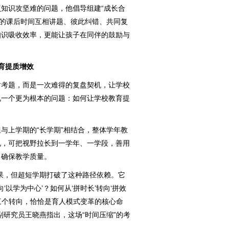
知识攻坚难的问题，他倡导组建“成长合
限的课后时间互相讲题、彼此纠错、共同复
知识吸收效率，更能让孩子在同伴的鼓励与
育提质增效
考题，而是一次难得的复盘契机，让学校
视一个更为根本的问题：如何让学校教育提
上学期的“长学期”相结合，整体学年教
况，可把视野拉长到一学年、一学段，善用
，确保教学质量。
，但超短学期打破了这种路径依赖。它
‘以学为中心’？如何从‘拼时长’转向‘拼效
？这三个转向，恰恰是育人模式变革的核心命
副研究员王晓燕指出，这场“时间压缩”的考
。