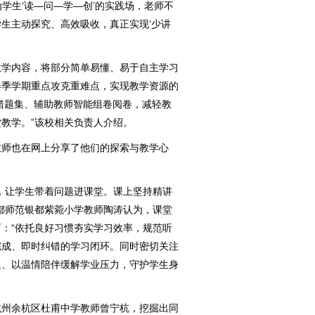
为学生‘读—问—学—创’的实践场，老师不
生主动探究、高效吸收，真正实现‘少讲
学内容，将部分简单易懂、易于自主学习
春季学期重点攻克重难点，实现教学资源的
化错题集、辅助教师智能组卷阅卷，减轻教
教学。”该校相关负责人介绍。
师也在网上分享了他们的探索与教学心
让学生带着问题进课堂。课上坚持精讲
都师范银都紫菀小学教师陶涛认为，课堂
：“依托良好习惯夯实学习效率，规范听
完成、即时纠错的学习闭环。同时密切关注
促、以温情陪伴缓解学业压力，守护学生身
州余杭区杜甫中学教师曾宁杭，挖掘出同