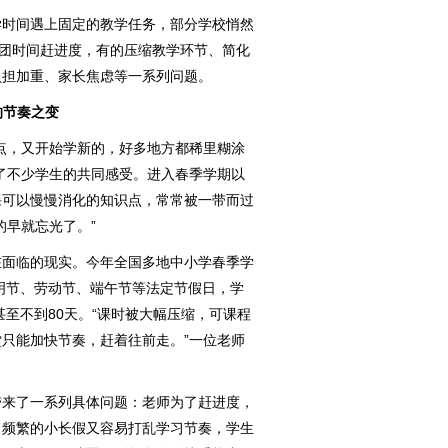
时间遇上固定的教学任务，部分学校悄然
社团时间赶进度，有的压缩教学环节、简化
负担加重、家长焦虑等一系列问题。
的节奏之变
，又开始学新的，好多地方都稀里糊涂
了不少学生的共同感受。进入春季学期以
课可以慢慢消化的知识点，常常被一带而过
的早就忘光了。”
面临的现实。今年全国多地中小学春季学
清明节、劳动节、端午节等法定节假日，学
甚至不到80天。“课时被大幅压缩，可课程
只能加快节奏，赶着往前走。”一位老师
来了一系列具体问题：老师为了赶进度，
；频繁的小长假又容易打乱学习节奏，学生