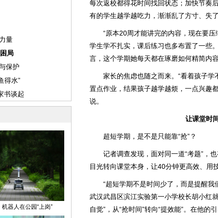
每次返校都得花时间找回状态；加快节奏
有的学生越学越吃力，渐渐乱了方寸、失
“原本20周才能讲完的内容，现在要压缩
学生学不扎实，课后练习也多布置了一些。
言，这个学期她每天都在琢磨如何精简内
家长的焦虑也随之而来。“看着孩子学不
置点作业，结果孩子越学越烦，一点兴趣都
说。
让课堂时
超短学期，是不是只能靠“抢”？
记者调查发现，面对同一道“考题”，也
目光转向课堂本身，让40分钟更高效、用技
“超短学期不是时间少了，而是提醒我们
武汉武昌区滨江实验第一小学校长胡小红就
自觉”，从“抢时间”转向“提效能”。在他的