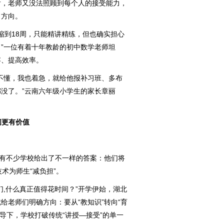
后，老师又没法照顾到每个人的接受能力，
了方向。
到18周，只能精讲精练，但也确实担心
”一位有着十年教龄的初中数学老师坦
容、提高效率。
懂，我也着急，就给他报补习班、多布
没了。”云南六年级小学生的家长章丽
间更有价值
有不少学校给出了不一样的答案：他们将
术为师生“减负担”。
,什么真正值得花时间？”开学伊始，湖北
给老师们明确方向：要从“教知识”转向“育
引导下，学校打破传统“讲授—接受”的单一