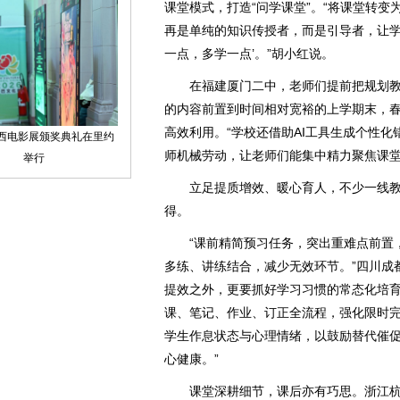
课堂模式，打造“问学课堂”。“将课堂转变
再是单纯的知识传授者，而是引导者，让学
一点，多学一点’。”胡小红说。
在福建厦门二中，老师们提前把规划教
的内容前置到时间相对宽裕的上学期末，
高效利用。“学校还借助AI工具生成个性
师机械劳动，让老师们能集中精力聚焦课堂
立足提质增效、暖心育人，不少一线教
得。
“课前精简预习任务，突出重难点前置，
多练、讲练结合，减少无效环节。”四川成
提效之外，更要抓好学习习惯的常态化培育
课、笔记、作业、订正全流程，强化限时
学生作息状态与心理情绪，以鼓励替代催
心健康。”
课堂深耕细节，课后亦有巧思。浙江杭