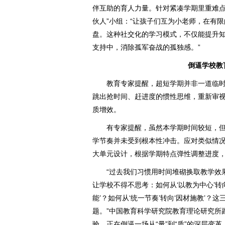
伴互助的育人力量。针对紧凑学期里重难点
伙人”小组：“让孩子们互为小老师，在有
盘。这种社交化的学习模式，不仅能提升
支持中，消除孤军奋战的孤独感。”
倒逼学校教
教育专家提醒，超短学期并非一道临时
跳出抢时间、赶进度的惯性思维，重新审
质增效。
有专家提醒，虽然本学期时间较短，但与
学节奏并未受到根本性冲击。应对类似情
大单元设计，根据学期特点弹性调整进度
“过去我们习惯用时间堆砌换取教学效果
让学校不得不思考：如何从‘以教为中心’转向
能’？如何从‘统一节奏’转向‘因材施教’
题。”中国教育科学研究院教育理论研究所
验，正在倒逼一场从“量”到“质”的深层变革