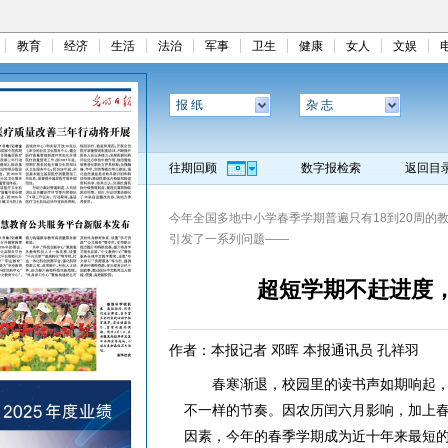
教育
经济
生活
法治
军事
卫生
健康
女人
文娱
报 纸
杂 志
往期回顾
数字报检索
返回目
今年全国多地中小学春季学期普遍只有18到20周的
引发了一系列问题——
超短学期不赶进度
作者：本报记者 邓晖 本报通讯员 孔祥羽
春寒渐退，校园里的读书声如期响起，但
不一样的节奏。因农历闰六月影响，加上
因素，今年的春季学期成为近十年来最短