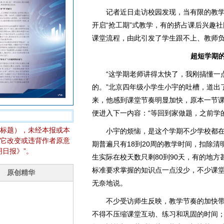
记者近日走访校园发现，当有限的教学
开启“抢工期”式教学，有的挤占课后兴趣
课堂流程，由此引发了学生跟不上、教师
超短学期
“这学期老师讲得太快了，我刚搞懂一点
的。”北京四年级小学生小宇的吐槽，道出
来，他感到课堂节奏明显加快，原本一节
便进入下一内容：“等回到家做题，之前学
标题），未经本报或本
小宇的烦恼，是这个学期不少学校都在
它改变或违背作者原意
期普遍只有18到20周的教学时间，扣除
日报》”。
生实际在校天数只剩80到90天，有的地方
标准要求掌握的知识点一点没少，不少课堂
无奈地说。
不少受访师生反映，教学节奏的加快带
不得不压缩课堂互动、练习和巩固的时间