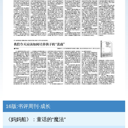
16版:
书评周刊·成长
《妈妈船》：童话的“魔法”