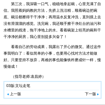
第三次，我深吸一口气，稳稳地拿起碗，心里充满了自
信。我照着妈妈教的方法，先挤上洗洁精，顺着碗边把碗
底、碗沿都擦得干干净净；再用温水反复冲洗，直到摸上去
没有滑溜溜的感觉。洗完碗，我还顺手擦干净灶台的油污和
水槽里的残渣，拖干净地上的水。看着碗架上锃亮的碗和干
干净净的厨房，我心里别提多兴奋了！
看着自己的劳动成果，我露出了开心的微笑。通过这件
事我明白了：看似简单的小事，也要用心找对方法才能做
好。只要坚持不放弃，再难的事也能像铁杵磨成针一样，慢
慢做成！
（指导老师:袁昌婷）
03版:
文坛走笔
上一版
下一版