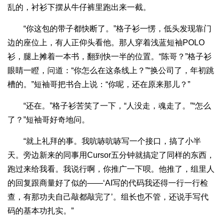
乱的，衬衫下摆从牛仔裤里跑出来一截。
“你这包的带子都快断了。”格子衫一愣，低头发现靠门
边的座位上，有人正仰头看他。那人穿着浅蓝短袖POLO
衫，腿上摊着一本书，翻到快一半的位置。“陈哥？”格子衫
眼睛一瞪，问道：“你怎么在这条线上？”“换公司了，年初跳
槽的。”短袖哥把书合上说：“你呢，还在原来那儿？”
“还在。”格子衫苦笑了一下，“人没走，魂走了。”“怎么
了？”短袖哥好奇地问。
“就上礼拜的事。我吭哧吭哧写一个接口，搞了小半
天。旁边新来的同事用Cursor五分钟就搞定了同样的东西，
跑过来给我看。我说行啊，你推广一下呗。他推了，组里人
的回复跟商量好了似的——‘AI写的代码我还得一行一行检
查，有那功夫自己敲都敲完了’。组长也不管，还说手写代
码的基本功扎实。”