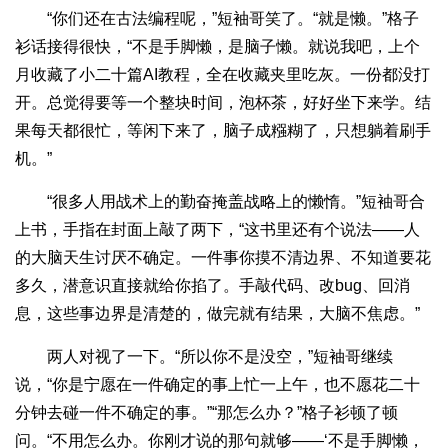
“你们还在古法编程呢，”短袖哥笑了。“就是懒。”格子
衫话接得很快，“不是手脚懒，是脑子懒。就说我吧，上个
月收藏了小二十篇AI教程，全在收藏夹里吃灰。一份都没打
开。总觉得要等一个整块时间，泡杯茶，好好坐下来学。结
果每天都很忙，等闲下来了，脑子成糨糊了，只想躺着刷手
机。”
“很多人用战术上的勤奋掩盖战略上的懒惰。”短袖哥合
上书，手指在封面上敲了两下，“这书里还有个说法——人
的大脑天生讨厌不确定。一件事你摸不清边界、不知道要花
多久，潜意识直接就给你掐了。手敲代码、改bug、回消
息，这些事边界是清楚的，做完就有结果，大脑不焦虑。”
两人对视了一下。“所以你不是没空，”短袖哥继续
说，“你是宁愿在一件确定的事上忙一上午，也不愿花二十
分钟去碰一件不确定的事。”“那怎么办？”格子衫顿了顿
问。“不用怎么办。你刚才说的那句就够——‘不是手脚懒，