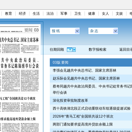
教育
经济
生活
法治
军事
卫生
健康
女人
文娱
报 纸
杂 志
往期回顾
数字报检索
返回目
03版:
要闻
李强会见越共中央总书记、国家主席苏林
赵乐际会见越共中央总书记、国家主席苏林
蔡奇同越共中央政治局委员、中央书记处常务书记
举行会谈
深化投资审批制度改革
西十高铁湖北段正式启动重联动车组逐级提速试验
2026年“青马工程”全国班共设12个班次
两部门通知要求提高境外贷款余额上限