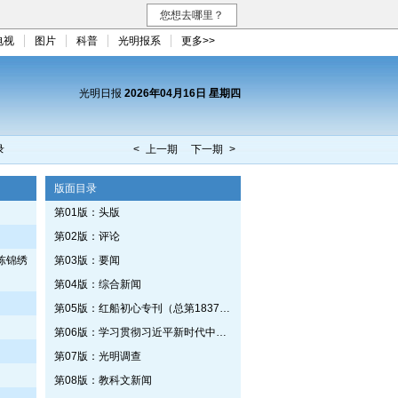
您想去哪里？
电视
图片
科普
光明报系
更多>>
光明日报
2026年04月16日 星期四
录
< 上一期
下一期 >
版面目录
第01版：头版
第02版：评论
陈锦绣
第03版：要闻
第04版：综合新闻
第05版：红船初心专刊（总第1837期）
第06版：学习贯彻习近平新时代中国特色社会主义思想专刊
第07版：光明调查
第08版：教科文新闻