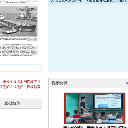
河北曹妃甸港区今年一季度货物吞吐量超1.38亿吨