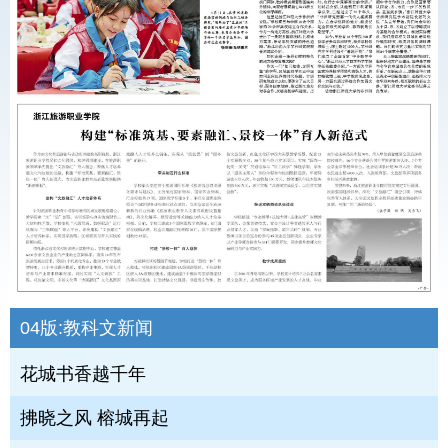
04版:
教科文新闻
花城书香越千年
拂晓之风 榕城再起