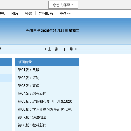
您想去哪里？
电视
图片
科普
光明报系
更多>>
光明日报
2026年03月31日 星期二
录
< 上一期
下一期 >
版面目录
第01版：头版
第02版：评论
第03版：要闻
第04版：综合新闻
第05版：红船初心专刊（总第1826期）
第06版：学习贯彻习近平新时代中国特色社会主义思想专刊
第07版：深度报道
第08版：教科新闻