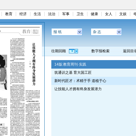
教育
经济
生活
法治
军事
卫生
健康
女人
文娱
报 纸
杂 志
往期回顾
数字报检索
返回目
14版:
教育周刊·实践
筑通识之基 育大国工匠
新时代匠才：术精于手 道植于心
让技能人才拥有终身发展潜力