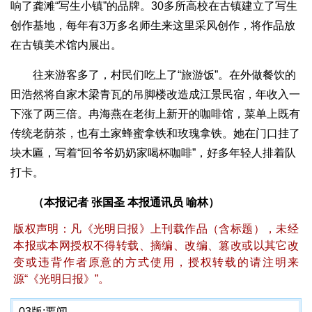
响了龚滩“写生小镇”的品牌。30多所高校在古镇建立了写生
创作基地，每年有3万多名师生来这里采风创作，将作品放
在古镇美术馆内展出。
往来游客多了，村民们吃上了“旅游饭”。在外做餐饮的
田浩然将自家木梁青瓦的吊脚楼改造成江景民宿，年收入一
下涨了两三倍。冉海燕在老街上新开的咖啡馆，菜单上既有
传统老荫茶，也有土家蜂蜜拿铁和玫瑰拿铁。她在门口挂了
块木匾，写着“回爷爷奶奶家喝杯咖啡”，好多年轻人排着队
打卡。
（本报记者 张国圣 本报通讯员 喻林）
版权声明：凡《光明日报》上刊载作品（含标题），未经
本报或本网授权不得转载、摘编、改编、篡改或以其它改
变或违背作者原意的方式使用，授权转载的请注明来
源“《光明日报》”。
03版:
要闻