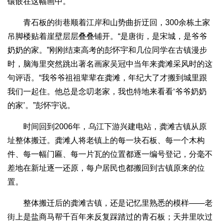
镶嵌在这幅画中。
青石板的街巷顺着江岸和山势曲折迂回，300余栋土家
吊脚楼贴着崖壁层层叠叠铺开。“是唐街，是宋城，是爷爷
奶奶的家。”刚刚结束高考的彭怀宇和几位同学在古镇漫步
时，脑海里突然跳出著名画家吴冠中当年来龚滩采风时的这
句评语。“我爷爷祖祖辈辈在龚滩，年纪大了才搬到城里跟
我们一起住。他总是念叨老家，我也特地来看看‘爷爷奶奶
的家’。”彭怀宇说。
时间回到2006年，乌江下游兴建电站，龚滩古镇从原
址整体搬迁。龚滩人将老镇上的每一块石板、每一个木构
件、每一幅门匾、每一片瓦的位置都逐一编号登记，分毫不
差地在新址逐一还原，每户居民也都搬回到古镇原来的位
置。
整体搬迁后的龚滩古镇，还是记忆里熟悉的模样——老
街上是盐商马帮千百年来反复踩踏过的青石板；天井里吹过