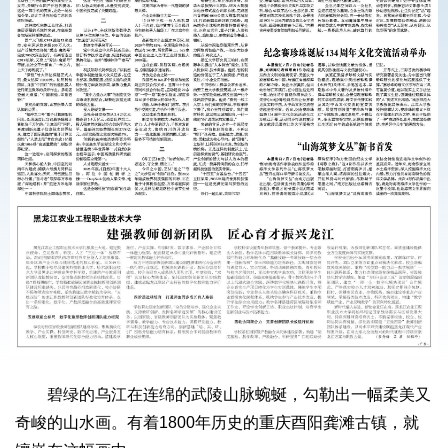
碧绿的乌江在连绵的武陵山脉蜿蜒，勾勒出一幅柔美又
奇峻的山水画。有着1800年历史的重庆酉阳龚滩古镇，就