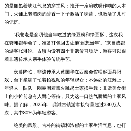
的是氤氲着峡江气息的穿堂风；推开一扇扇吱呀作响的大木
门，火铺上老腊肉的醇香一下子激活了味蕾，也激活了儿时
的记忆。
“我爸老是念叨他当年吃过的绿豆粉和绿豆酥，这次我
在龚滩都学会了，准备打包回去让他‘遥想当年’。”来自成都
的游客张琳说。古镇内设有四个非遗传习场所，游客可以跟
着非遗传承人亲手体验传统手艺。
夜幕降临，非遗传承人黄国华在西秦会馆唱起面具阳
戏，台下坐满了忙着拍视频的年轻观众；不远处的江滩上，
年轻人一队队一圈圈围着篝火跳起土家摆手舞；非遗美食街
上的小摊前总有人耐心等待，只为这一口热气腾腾的土家风
味。据了解，2025年，龚滩古镇游客接待量超过380万人
次，其中80%为年轻游客。
绝美的风景、古朴的街镇和浓郁的土家生活气息，也打