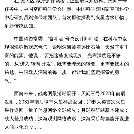
在“无人区”跋涉的探索者，正重塑认知边界。天问一号
任务中，中国空间科学学会理事、中国科学院国家空间科学
中心研究员刘洋带领团队，首次原位探测到火星含水矿物，
刷新传统认知。
中国科协常委、“奋斗者”号总设计师叶聪，在科考中发
现深海弥散状态氢气，说明深海藏着远比石油、天然气更丰
富的能源。他说：“要把这些变成现实，光靠深度是不够
的。从‘进入’转向‘开发’，既需要理念的转变，更需要技术的
跨越。中国载人深潜的每一步，都让我们坚定探索的勇
气。”
面向未来，战略图景清晰展开：天问三号2028年前后
发射，2031年前后携带火星样品返回，冲刺人类首次火星
采样返回；量子信息网络全球领先；月球科研站基本建成；
载人登月成功；深海观测网络成形，深海采矿与氢能开发进
入商业化阶段……