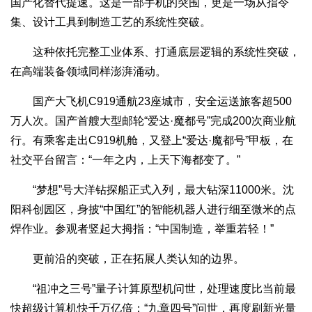
国产化替代提速。这是一部手机的突围，更是一场从指令
集、设计工具到制造工艺的系统性突破。
这种依托完整工业体系、打通底层逻辑的系统性突破，
在高端装备领域同样澎湃涌动。
国产大飞机C919通航23座城市，安全运送旅客超500
万人次。国产首艘大型邮轮“爱达·魔都号”完成200次商业航
行。有乘客走出C919机舱，又登上“爱达·魔都号”甲板，在
社交平台留言：“一年之内，上天下海都变了。”
“梦想”号大洋钻探船正式入列，最大钻深11000米。沈
阳科创园区，身披“中国红”的智能机器人进行细至微米的点
焊作业。参观者竖起大拇指：“中国制造，举重若轻！”
更前沿的突破，正在拓展人类认知的边界。
“祖冲之三号”量子计算原型机问世，处理速度比当前最
快超级计算机快千万亿倍；“九章四号”问世，再度刷新光量