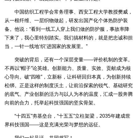
中国纺织工程学会常务理事、西安工程大学教授樊威，
从一根纤维、一层织物做起，研发出国产化个体热防护装
备。他说：“看到一线工人穿上我们做的防护服，事故率降
下来了，我心里特别踏实。我们搞材料的，就是把忠诚和担
当，一针一线地‘织’进国家的发展里。”
突破的背后，还有一个深层变量——评价机制的变革。
不再以“帽子”论英雄。创新能力、质量、实效、贡献成为核
心导向。破“四唯”，立新标，让科研回归本真，为创新持续
松绑。正是这样的制度沃土，让前沿探索的锐气、基础研究
的底气、产业创新的活力与以人为本的温度，汇成一股奔腾
向前的合力，托举起科技强国的坚实骨架。
“十四五”夯基垒台，“十五五”立柱架梁，2035年建成世
界科技强国——这是充满光荣与梦想的远征。
我们一起见证，共同书写！