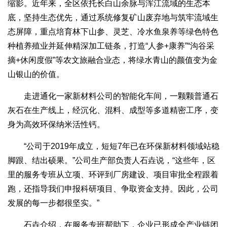
缩影。近年来，全区依托长白山余脉与浑江流域的生态本
底，坚持生态优先，通过系统修复矿山废弃地与筑牢流域生
态屏障，重点培育林下山参、灵芝、冷水鱼泉养等绿色特色
种植养殖业并延伸精深加工链条，打造“人参+康养”“沟谷采
摘+休闲度假”等农文旅融合业态，将绿水青山的颜值变为金
山银山的价值。
走进通化一家新材料公司的智能化车间，一颗颗普通石
灰石在生产线上，经沉化、混料、成型等多道精密工序，变
身为高效环保纳米活性钙。
“公司于2019年成立，短短7年已在环保新材料领域站稳
脚跟、结出硕果。”公司生产部负责人石垚说，“这些年，区
里的服务专班从立项、环评到厂房建设、项目审批全程跟着
跑，还指导我们申报科研项目、争取资金支持。因此，公司
发展的每一步都很坚实。”
石垚介绍，在服务专班帮助下，企业已形成全产业链闭