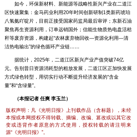
如今，环保新材料、新能源等战略性新兴产业在二道江
区快速聚集：金马药业利用20年时间创新研制1类新药琥珀
八氢氨吖啶片，目前正接受国家药监局最后审评；东新石油
聚焦再生资源利用，订单远销国外；信能生物质热电盘活秸
秆等废弃资源，构建起“农林废弃物回收—资源化利用—清
洁热电输出”的绿色循环产业链……
据统计，2025年，二道江区新兴产业产值突破74亿
元。告别昔日资源消耗型的粗放发展，二道江区正加快发展
方式绿色转型，用切实行动不断提升经济发展的“含金
量”和“含绿量”。
（本报记者 任爽 李玉兰）
版权声明：凡《光明日报》上刊载作品（含标题），未经
本报或本网授权不得转载、摘编、改编、篡改或以其它改
变或违背作者原意的方式使用，授权转载的请注明来
源“《光明日报》”。