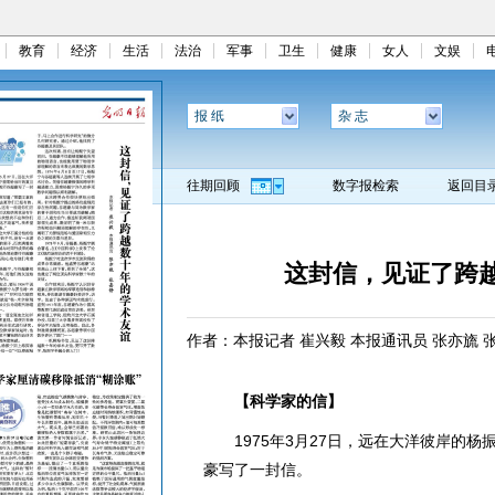
教育
经济
生活
法治
军事
卫生
健康
女人
文娱
报 纸
杂 志
往期回顾
数字报检索
返回目
这封信，见证了跨
作者：本报记者 崔兴毅 本报通讯员 张亦旒 
【科学家的信】
1975年3月27日，远在大洋彼岸的杨
豪写了一封信。