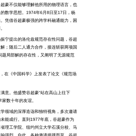
超豪不仅能够理解他所用的物理语言，也
数学思想。1974年6月8日至17日，杨
论。凭借谷超豪极强的跨学科融通能力，困
解。
振宁提出的洛伦兹规范存在性问题，谷超
破解；随后二人通力合作，接连斩获两项国
问题局部解的存在性，又阐明了无源规范
名，在《中国科学》上发表了论文《规范场
意。他盛赞谷超豪“站在高山上往下
学家数十年的友谊。
学领域的深厚造诣和独特视角，多次邀请
未能成行。直到1977年底，谷超豪作为
麻省理工学院、纽约州立大学石溪分校、马
反响强烈。自此，各种邀请接踵而至，谷超