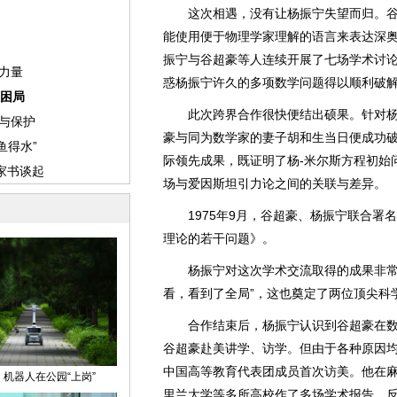
这次相遇，没有让杨振宁失望而归。谷
能使用便于物理学家理解的语言来表达深奥的
振宁与谷超豪等人连续开展了七场学术讨
惑杨振宁许久的多项数学问题得以顺利破
此次跨界合作很快便结出硕果。针对杨
豪与同为数学家的妻子胡和生当日便成功
际领先成果，既证明了杨-米尔斯方程初始
场与爱因斯坦引力论之间的关联与差异。
1975年9月，谷超豪、杨振宁联合署
理论的若干问题》。
杨振宁对这次学术交流取得的成果非常满
看，看到了全局”，这也奠定了两位顶尖科
合作结束后，杨振宁认识到谷超豪在数
谷超豪赴美讲学、访学。但由于各种原因均
中国高等教育代表团成员首次访美。他在
里兰大学等多所高校作了多场学术报告，