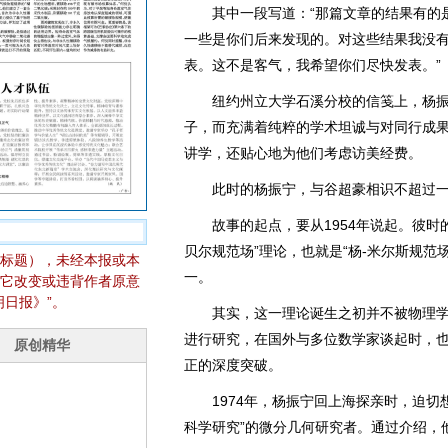
其中一段写道：“那篇文章的结果有的是
一些是你们后来发现的。对这些结果我没
表。这不是客气，我希望你们尽快发表。”
纽约州立大学石溪分校的信笺上，杨振
子，而充满着纯粹的学术坦诚与对同行成
讲学，还贴心地为他们考虑访美经费。
此时的杨振宁，与谷超豪相识不超过一
故事的起点，要从1954年说起。彼时的
贝尔规范场”理论，也就是“杨-米尔斯规范
标题），未经本报或本
一。
它改变或违背作者原意
日报》”。
其实，这一理论诞生之初并不被物理学
进行研究，在国外与多位数学家谈起时，
正的深度突破。
1974年，杨振宁回上海探亲时，迫切想
科学研究”的微分几何研究者。通过介绍，