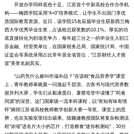
开放办学同样底色十足。江苏首个中新高校合作办学机
构——梅西学院采用“4+0”培养模式，让学生不出国门享优
质国际教育资源。近日，该学院15名应届毕业生获新西兰梅
西大学优秀毕业生奖，占该校总获奖数的10.1%。厚实的功
底直接转化为职场竞争力，每年超三分之一的毕业生入职江
苏金融、经管类单位，在国家税务总局、国家统计局、中国
证监会等系统录用占比常年居全省首位，“江苏财经人才摇
篮”美誉名副其实。
“山药凭什么被叫作滋补品？”在该校“食品营养学”课堂
上，青年教师蒋晓翼一问激起千层浪。古医书与现代营养数
据并列大屏，学生们从黏液蛋白、薯蓣皂苷中读懂了“药食
同源”的深意。这门国家级一流本科课程，以“有知有味有情
怀”摘得江苏省高校教师教学创新大赛一等奖。课堂上的思
辨，也在实验室里结出硕果。陆颖健教授团队将复杂检测流
程“浓缩”进名片大小的芯片，打造粮食“迷你检测站”，30分