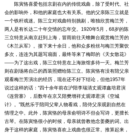
陈寅恪喜爱包括京剧在内的传统戏曲，除了受时代、社
会的影响外，和他的家庭也大有关系。他的父亲陈三立就是
一个铁杆戏迷。陈三立对戏曲特别挑剔，唯独欣赏梅兰芳，
两人是有长达二十年交情的忘年交。1920年5月，68岁的陈
三立特意从南京赶到上海，冒雨前往天蟾舞台观赏梅兰芳的
《木兰从军》。接下来十余日，他和众多粉丝与梅兰芳聚饮
多次，连连为其题写扇面，最终等来了梅郎的《天女散花》
——为了这出戏，陈三立特意在上海旅馆多待一天。梅兰芳
则在剧场将自己的西装照赠给陈三立。陈寅恪有没有陪父亲
观看梅兰芳演出的经历，现在还不好下结论，但他1957年
说过这样的话：“四十余年前在沪陪李瑞清丈观谭鑫培君演
《连营寨》，后数年在京又陪樊增祥丈观谭君演《空城
计》。”既然乐于陪同父辈人物看戏，陪侍父亲观剧自然在
情理之中。此外，陈寅恪的母亲俞明诗不但会写诗，更擅长
古琴。在陈寅恪很小的时候，母亲就曾教他念姜夔的词。出
身于这样的家庭，陈寅恪喜欢上戏曲也很正常。推算起来，