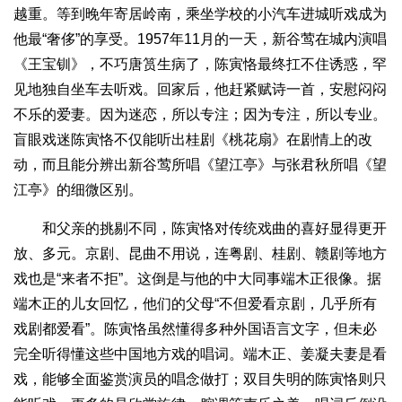
越重。等到晚年寄居岭南，乘坐学校的小汽车进城听戏成为
他最“奢侈”的享受。1957年11月的一天，新谷莺在城内演唱
《王宝钏》，不巧唐筼生病了，陈寅恪最终扛不住诱惑，罕
见地独自坐车去听戏。回家后，他赶紧赋诗一首，安慰闷闷
不乐的爱妻。因为迷恋，所以专注；因为专注，所以专业。
盲眼戏迷陈寅恪不仅能听出桂剧《桃花扇》在剧情上的改
动，而且能分辨出新谷莺所唱《望江亭》与张君秋所唱《望
江亭》的细微区别。
和父亲的挑剔不同，陈寅恪对传统戏曲的喜好显得更开
放、多元。京剧、昆曲不用说，连粤剧、桂剧、赣剧等地方
戏也是“来者不拒”。这倒是与他的中大同事端木正很像。据
端木正的儿女回忆，他们的父母“不但爱看京剧，几乎所有
戏剧都爱看”。陈寅恪虽然懂得多种外国语言文字，但未必
完全听得懂这些中国地方戏的唱词。端木正、姜凝夫妻是看
戏，能够全面鉴赏演员的唱念做打；双目失明的陈寅恪则只