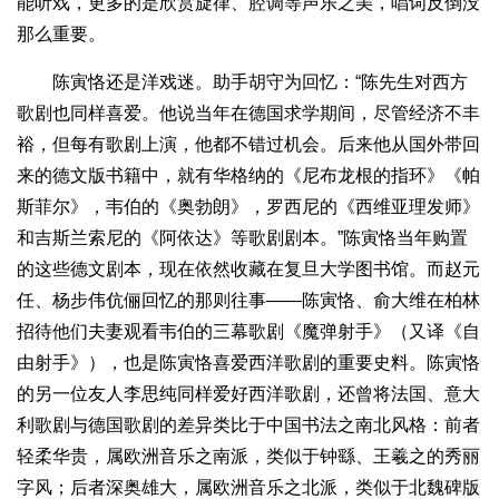
能听戏，更多的是欣赏旋律、腔调等声乐之美，唱词反倒没
那么重要。
陈寅恪还是洋戏迷。助手胡守为回忆：“陈先生对西方
歌剧也同样喜爱。他说当年在德国求学期间，尽管经济不丰
裕，但每有歌剧上演，他都不错过机会。后来他从国外带回
来的德文版书籍中，就有华格纳的《尼布龙根的指环》《帕
斯菲尔》，韦伯的《奥勃朗》，罗西尼的《西维亚理发师》
和吉斯兰索尼的《阿依达》等歌剧剧本。”陈寅恪当年购置
的这些德文剧本，现在依然收藏在复旦大学图书馆。而赵元
任、杨步伟伉俪回忆的那则往事——陈寅恪、俞大维在柏林
招待他们夫妻观看韦伯的三幕歌剧《魔弹射手》（又译《自
由射手》），也是陈寅恪喜爱西洋歌剧的重要史料。陈寅恪
的另一位友人李思纯同样爱好西洋歌剧，还曾将法国、意大
利歌剧与德国歌剧的差异类比于中国书法之南北风格：前者
轻柔华贵，属欧洲音乐之南派，类似于钟繇、王羲之的秀丽
字风；后者深奥雄大，属欧洲音乐之北派，类似于北魏碑版