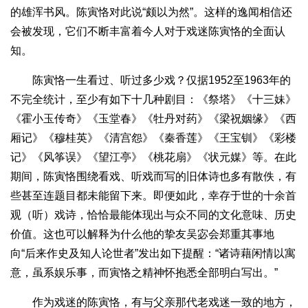
的雄浑书风。陈寅恪对此说“颇以为然”。这样的逸闻相信还
会被发现，它们不断丰富着今人对于戏迷陈寅恪的全面认
知。
陈寅恪一生看过、听过多少戏？仅据1952至1963年的
不完全统计，至少有如下十几种剧目：《祭塔》《十三妹》
《霍小玉传奇》《玉堂春》《牡丹对药》《梁祝姻缘》《西
厢记》《穆桂英》《清宫怨》《秦香莲》《王宝钏》《彩楼
记》《风筝误》《望江亭》《桃花扇》《状元媒》等。在此
期间，陈寅恪围绕看戏、听戏而写的旧体诗也多有散佚，有
些甚至连题目都未能留下来。即便如此，幸存于世的十余首
观（听）戏诗，恰恰最能体现出与众不同的文化意味、历史
价值。这也可以解释为什么他的挚友吴宓会郑重其事地
向“后来作史及知人论世者”发出如下提醒：“诸诗藉闲情以寓
意，虽系娱乐事，而寅恪之精神怀抱悉全部明白写出。”
作为戏迷的陈寅恪，有与父亲那代老戏迷一致的地方，