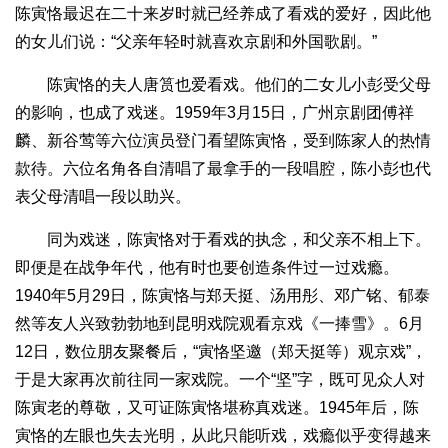
陈寅恪最迟在二十来岁时就已经养成了看戏的爱好，因此他
的女儿们说：“父亲年轻时就喜欢京剧和外国歌剧。”
陈寅恪的夫人唐筼也爱看戏。他们的二女儿小彭受父母
的影响，也成了戏迷。1959年3月15日，广州京剧团傅祥
麟、新谷莺等六位演员登门看望陈寅恪，受到陈家人的热情
款待。六位名角各自清唱了最拿手的一段唱腔，陈小彭也代
表父母清唱一段以助兴。
同为戏迷，陈寅恪对于看戏的执念，和父亲不相上下。
即便是在战争年代，他有时也要创造条件过一过戏瘾。
1940年5月29日，陈寅恪与郑天挺、汤用彤、邓广铭、郁泰
然等友人兴致勃勃地到昆明戏院观看京戏《一捧雪》。6月
12日，数位朋友聚餐后，“寅恪坚邀（郑天挺等）观京戏”，
于是大家再次前往同一家戏院。一个“坚”字，既可见众人对
陈寅老的尊敬，又可证陈寅恪堪称真戏迷。1945年后，陈
寅恪的左眼也失去光明，从此只能听戏，戏瘾似乎变得越来