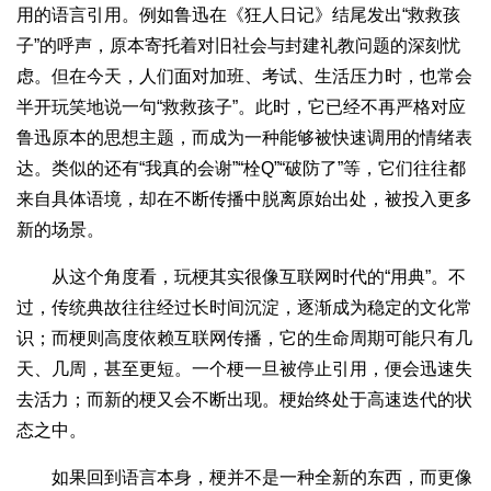
用的语言引用。例如鲁迅在《狂人日记》结尾发出“救救孩
子”的呼声，原本寄托着对旧社会与封建礼教问题的深刻忧
虑。但在今天，人们面对加班、考试、生活压力时，也常会
半开玩笑地说一句“救救孩子”。此时，它已经不再严格对应
鲁迅原本的思想主题，而成为一种能够被快速调用的情绪表
达。类似的还有“我真的会谢”“栓Q”“破防了”等，它们往往都
来自具体语境，却在不断传播中脱离原始出处，被投入更多
新的场景。
从这个角度看，玩梗其实很像互联网时代的“用典”。不
过，传统典故往往经过长时间沉淀，逐渐成为稳定的文化常
识；而梗则高度依赖互联网传播，它的生命周期可能只有几
天、几周，甚至更短。一个梗一旦被停止引用，便会迅速失
去活力；而新的梗又会不断出现。梗始终处于高速迭代的状
态之中。
如果回到语言本身，梗并不是一种全新的东西，而更像