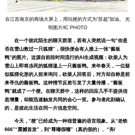
在江苏南京的商场大屏上，用玩梗的方式为“苏超”加油。 光
明图片/IC PHOTO
在一个彼此陌生的聊天群里，若有人突然说一句“你是
否在雪山救过一只狐狸”，很快便会有人接上一张“酱板
鸭”的图片。这源自前段时间流行的AI生成视频：砍柴人为
雪山上即将冻死的狐狸递上一只酱板鸭。来年春天，一位疑
似狐狸化形的人前来询问，砍柴人回答后，对方却自称是前
来寻仇的酱板鸭。这种情节反差引发了大量传播，“酱板
鸭”就成了一个梗。在聊天群中，这样的回应几乎不提供信
息增量，却能迅速触发共同的会心一笑。参与者此刻确认
的，是彼此生活在同一片信息空间。
今天，“梗”已经成为一种很普遍的语言现象。从“老铁
666”“震撼首发”，到“尊嘟假嘟”（真的假的）、“夯/