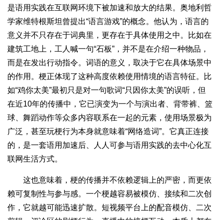
是语用实践在互联网环境下被加速和放大的结果。奥地利哲
学家维特根斯坦曾提出“语言游戏”的概念。他认为，语言的
意义并不只存在于词典里，更存在于具体使用之中。比如在
建筑工地上，工人喊一句“石板”，并不是在介绍一种物品，
而是在发出行动指令。词语的意义，取决于它在具体场景中
的作用。梗正体现了这种高度依赖使用情境的语言特征。比
如“鸡你太美”最初只是对一句歌词“只因你太美”的误听，但
在近10年的传播中，它已演变为一个与演出者、背带裤、篮
球、舞蹈动作等众多内容联系在一起的元素，使用场景极为
广泛，甚至玩梗行为本身就意味着“网络造词”。它真正连接
的，是一套语用加速后、人人可参与语用实践的去中心化互
联网生活方式。
这也意味着，梗的传播并不依赖逻辑上的严密，而更依
赖可复制性与参与感。一个梗越容易被模仿、接续和二次创
作，它就越可能迅速扩散。短视频平台上的配音模仿、二次