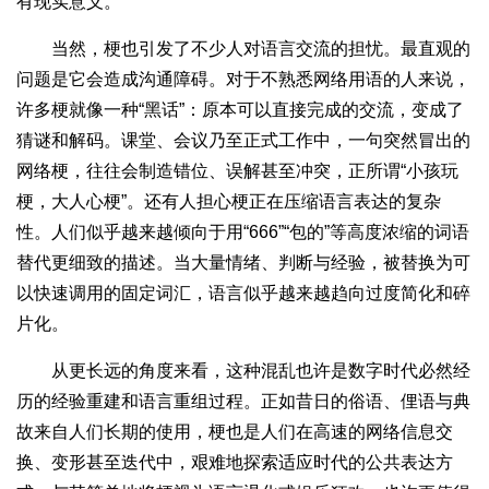
有现实意义。
当然，梗也引发了不少人对语言交流的担忧。最直观的
问题是它会造成沟通障碍。对于不熟悉网络用语的人来说，
许多梗就像一种“黑话”：原本可以直接完成的交流，变成了
猜谜和解码。课堂、会议乃至正式工作中，一句突然冒出的
网络梗，往往会制造错位、误解甚至冲突，正所谓“小孩玩
梗，大人心梗”。还有人担心梗正在压缩语言表达的复杂
性。人们似乎越来越倾向于用“666”“包的”等高度浓缩的词语
替代更细致的描述。当大量情绪、判断与经验，被替换为可
以快速调用的固定词汇，语言似乎越来越趋向过度简化和碎
片化。
从更长远的角度来看，这种混乱也许是数字时代必然经
历的经验重建和语言重组过程。正如昔日的俗语、俚语与典
故来自人们长期的使用，梗也是人们在高速的网络信息交
换、变形甚至迭代中，艰难地探索适应时代的公共表达方