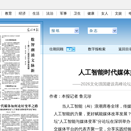
教育
经济
生活
法治
军事
卫生
健康
女人
文娱
报 纸
杂 志
往期回顾
数字报检索
返回目
人工智能时代媒体
——2026文化强国建设高峰论
作者：本报记者 鲁元珍
当人工智能（AI）浪潮席卷全球，传媒
人工智能的力量，更好赋能媒体改革发展？5
坛“人工智能与媒体变革”分论坛在深圳举
交媒体平台的代表齐聚一堂，分享实践经