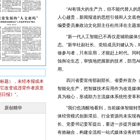
“AI有强大的生产力，但不能代替人的
人心越贵，新闻报道的思想引领和人文底色
编委委员兼政治文化部主任杜尚泽在主题
“新一代人工智能已不再仅是辅助媒体生
态。”新华社副社长、党组成员刘健认为，
做参与者，只有应用，才能赶上时代。同
蚀舆论生态，审慎地把握新的技术，防范A
用。
四川省委宣传部副部长、省委外宣办（
标题），未经本报或本
它改变或违背作者原意
智能化生产，把智媒技术应用作为改造媒体
日报》”。
具为核心，形成助力主流媒体系统性变革
“我们也清醒地看到，当前媒体智能转型
体经营模式创新滞后、行业资源尚未实现有
长、党委书记姜军提出，要进一步提升媒
有效融合，构建全流程一站式媒体业务的