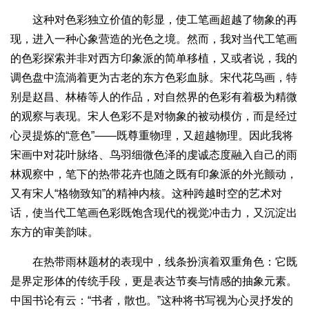
这种对色彩独立价值的彰显，使工笔画超越了物象的再
现，进入一种心象营造的光色之境。然而，我对当代工笔画
的色彩探索并非对西方印象派的简单移植，又或者说，我的
调色盘中流淌着更为古老的东方色彩血脉。宋代花鸟画，特
别是赵昌、林椿等人的作品，对自然界的色彩有着极为精微
的观察与表现。宋人色彩不是对物象的被动模仿，而是经过
心灵提炼的“意色”——既尊重物理，又超越物理。因此我将
宋画中对花叶脉络、鸟羽细微色泽的虔诚态度融入自己的雨
林观察中，笔下的热带花卉也随之既有印象派的外光颤动，
又有宋人“格物致知”的精神内核。这种跨越时空的艺术对
话，使当代工笔画色彩既饱含现代的视觉冲击力，又沉淀出
东方的审美韵味。
在热带雨林题材的表现中，线条扮演着双重角色：它既
是界定形体的传统手段，更是表达节奏与情感的抽象元素。
中国书论有云：“书者，散也。”这种将书写视为心灵抒发的