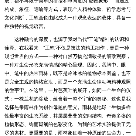
成，都不再限于简单的拼接和单向度的“应物象形”，而通过
构成、象征、隐喻等方式，表现个人精神体验、哲学思考与
文化判断，工笔画也由此成为一种观念表达的载体，具备一
种独特的视觉语言。
这种融合的深度，也源于我对当代“工笔”精神的认识和
诠释。在我看来，“工笔”不仅是技法的精工细作，更是一种
观照世界的方式——一种对自然万物充满敬畏的细致观察，
一种对生命形态充满情感的精心呈现。因此，我胸中、眼
中、笔中的热带雨林，既不是冷冰冰的植物标本图鉴，也不
是完全主观的情绪宣泄，而是一个充满生命律动与精神观照
的微宇宙。在这里，一片芭蕉叶的展开，如同一个生命的仪
式；一株兰花的绽放，蕴含着一整个宇宙的奥秘。这也是我
选择热带雨林作为创作母题的意义。雨林是地球上生物多样
性最丰富的生态系统，其层层叠叠的空间结构、奇诡多姿的
植物形态、绚丽斑斓的色彩变化，为我的艺术实验提供了无
尽的素材。更重要的是，雨林象征着一种原始的生命力，一