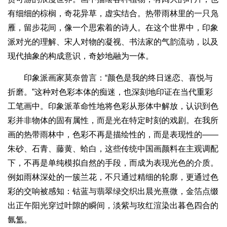
有细细的棕榈，奇花异草，虚实结合。热带雨林里的一只凫
雁，留步花间，像一个思索着的诗人。在这个世界中，印象
派对光的理解、宋人对物的凝视、书法家的气韵流动，以及
现代抽象的构成意识，奇妙地融为一体。
印象派画家莫奈曾言：“颜色是我的终日迷恋、喜悦与
折磨。”这种对色彩本体的痴迷，也深刻地印证在当代重彩
工笔画中。印象派革命性地将色彩从形体中解放，认识到色
彩并非物体的固有属性，而是光在特定时刻的戏剧。在我所
画的热带雨林中，色彩不再是描绘性的，而是表现性的——
朱砂、石青、藤黄、蛤白，这些传统中国画颜料在主观调配
下，不再是单纯模拟自然的手段，而成为表现光色的介质。
例如雨林深处的一簇兰花，不只通过精细的轮廓，更通过色
彩的交响被感知：钴蓝与翡翠绿交织出晨光熹微，金箔点缀
出正午阳光穿过叶隙的瞬间，淡紫与玫红渲染出暮色四合的
氤氲。