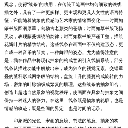
观念，使得“线条”的功用，在传统工笔画中均匀细致的铁线
描之外，具有了一种更多样、更主观和更具人文性的语言特
征，它能随着物象的质感与艺术家的情绪而变化——时而如
篆书般圆润厚重，勾勒古老蕨类的苍劲；时而如草书般飞扬
灵动，表现藤蔓缠绕的韵律；时而如楷书般严谨工整，描绘
花瓣叶片的精致结构。这些线条在画面中不仅构建形态，更
自成一种音乐的节奏，一种舞蹈的姿态。尤为值得注意的
是，我在作品中将现代抽象的构成意识引入线描系统，部分
线条从描述功能中解放出来，成为独立的视觉元素。交错重
叠的茎秆形成网络般的结构，盘旋上升的藤蔓构成旋转的力
场，密集的叶脉编织成繁复的肌理。这些线条的抽象组合，
创造出超越自然景象的视觉秩序，使画面在具象与抽象之间
保持一种迷人的张力。在这里，线条既是物象的轮廓，也是
情感的轨迹；既是空间的界定，也是时间的记录。
印象派的光色、宋画的意境、书法的笔意、抽象的构