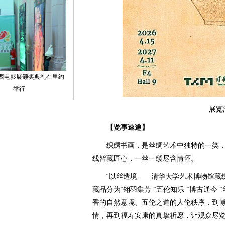
展览
【览事速递】
织绣书画，是丝绸艺术中独特的一类，
线皆藏匠心，一丝一缕尽含情怀。
“以丝造境——清华大学艺术博物馆藏织
藏品分为“翎羽集芳”“五伦知乐”“博古通今”
香的自然意境、五伦之道的人伦秩序，到
情，再到福寿安康的真挚祈愿，让观众尽