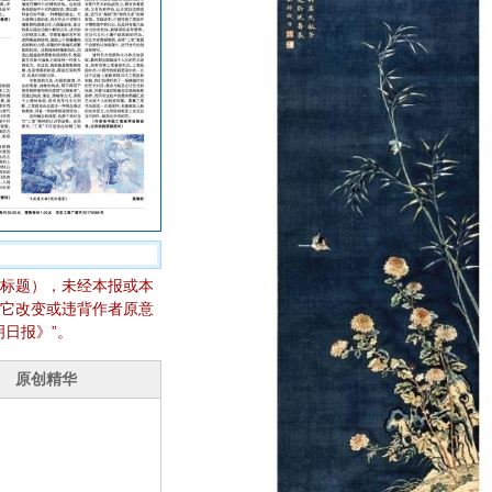
标题），未经本报或本
它改变或违背作者原意
日报》”。