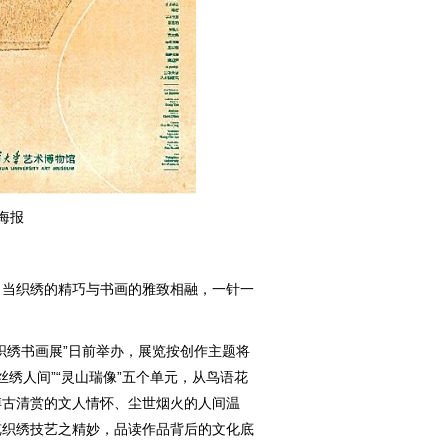
海报
当织绣的精巧与书画的雅致相融，一针一
绣书画展”日前举办，展览按创作主题将
“丝绣人间”“灵山瑞像”五个单元，从鸟语花
博古清赏的文人情怀、尘世烟火的人间温
览织绣技艺之精妙，品读作品背后的文化底