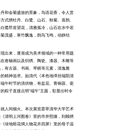
丹和金菊盛放的景象，鸟语花香，令人赏
等方式绣牡丹、白鹭、山石、秋菊、喜鹊、
，白鹭昂首望花，清雅孤冷，山石在水中若
秋菊茂盛，寒竹飘逸，鹊鸟飞鸣，动静结
现出来，逐渐成为美术领域的一种常用题
现在卷轴画以及织绣、陶瓷、漆器、木雕等
品，有古器、书画、琴棋等元素，清逸雅
今的精神追求。如清代《本色地缂丝端阳清
出端午时节的清供物，有盆花、青铜器、瓷
的粽子直接点明“端午”主题，彰显出时令
就人间烟火。本次展览荟萃清华大学艺术
绣《清明上河图卷》里的市井熙攘，到顾绣
染《绿地暗花绸人物花卉四屏》里的母子温