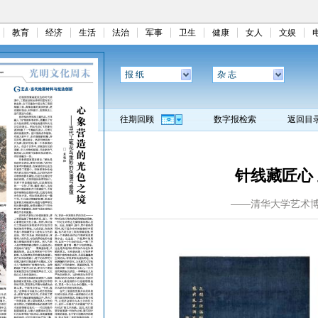
教育
经济
生活
法治
军事
卫生
健康
女人
文娱
报 纸
杂 志
往期回顾
数字报检索
返回目
针线藏匠心
——清华大学艺术