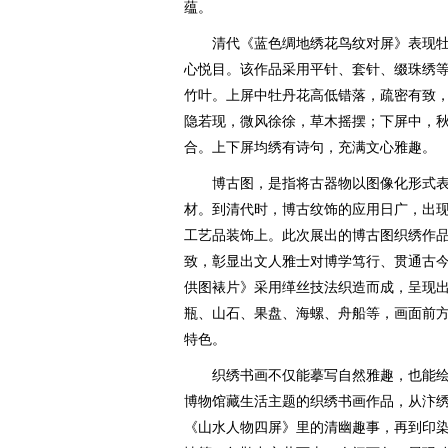
蕴。
清代《蓝色绸地绣花鸟纹对屏》表现牡
心悦目。该作品采用平针、套针、缀珠绣
竹叶。上屏中牡丹花高低错落，疏密有致
隐若现，微风徐徐，草木摇摆；下屏中，
合。上下屏均绣有诗句，充满文心雅趣。
博古图，是指将古器物以图像化形式表
材。到清代时，博古纹饰的应用日广，出
工艺品装饰上。此次展出的博古图织绣作
致，彰显出文人雅士对博学笃行、贯通古
供图裱片》采用缂丝技法织造而成，呈现
瓶、山石、果盘、海螺、舟船等，画面前方
特色。
织绣书画不仅能摹写自然雅趣，也能绘
博物馆藏生活主题的织绣书画作品，从汴
《山水人物四屏》里的清幽趣事，再到印