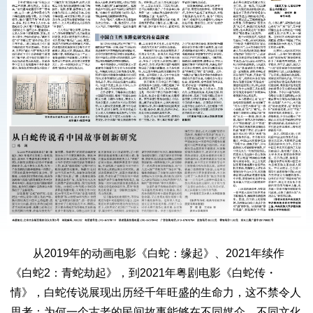
从2019年的动画电影《白蛇：缘起》、2021年续作
《白蛇2：青蛇劫起》，到2021年粤剧电影《白蛇传・
情》，白蛇传说展现出历经千年旺盛的生命力，这不禁令人
思考：为何一个古老的民间故事能够在不同媒介、不同文化