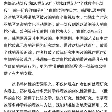
内部流动阶段”和20世纪90年代到21世纪的“全球数字化阶
段”，前一阶段详细分析了白蛇传说在日本、韩国以及中国
台湾地区和香港地区被改编的多个影视版本，勾勒出当时东
亚地区复杂的文化互动网络；后一阶段则以赵清阁等人的白
蛇小说、普利策获奖歌剧《白蛇夫人》、“白蛇”动画三部
曲、韩国网漫及其中国改编、中国网剧、中国综艺节目中对
白蛇传说元素的运用为研究对象。通过这场跨越百年、放眼
全球的漫长追踪，作者打破了传统研究中将改编视作原作衍
生物的等级观念，强调每一次对白蛇传说的重述都是具有独
立价值的创造行为，更为“世界的白蛇谱系”这一创新概念提
供了有力的支撑。
该书整体性的宏阔眼光，不仅体现在作者如何处理研究
内容上，还体现在对多元跨学科理论的创化性运用上。《世
界的白蛇》运用了比较文学、媒介研究、性别研究、表演理
论等多种学科的理论与方法，既能精准恰当地旁征博引，又