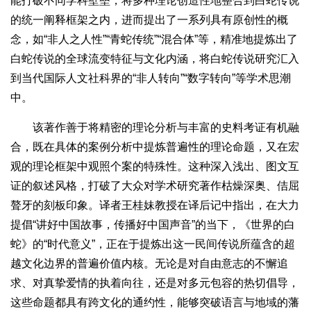
能打破不同学科壁垒，将多种理论创造性地整合到白蛇传说
的统一阐释框架之内，进而提出了一系列具有原创性的概
念，如“非人之人性”“青蛇传统”“混合体”等，精准地提炼出了
白蛇传说的全球流变特征与文化内涵，将白蛇传说研究汇入
到当代国际人文社科界的“非人转向”“数字转向”等学术思潮
中。
该著作善于将精密的理论分析与丰富的史料考证有机融
合，既在具体的案例分析中提炼普遍性的理论命题，又在宏
观的理论框架中观照个案的特殊性。这种深入浅出、图文互
证的叙述风格，打破了大众对学术研究著作枯燥深奥、佶屈
聱牙的刻板印象。译者王桂妹教授在译后记中指出，在大力
提倡“讲好中国故事，传播好中国声音”的当下，《世界的白
蛇》的“时代意义”，正在于提炼出这一民间传说所蕴含的超
越文化边界的普遍价值内核。无论是对自由意志的不懈追
求、对真挚爱情的执着向往，还是对多元包容的热切倡导，
这些命题都具有跨文化的通约性，能够突破语言与地域的藩