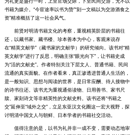
为礼更是盛行一时，上至官场交际，下至民间交游，无不以
书籍为媒介。“今宦途率以书为贽”“刻一文稿以为交游酒食之
资”精准概括了这一社会风气。
前贤对明清书籍文化的考察，重视精英阶层的书籍往
还，以藏书家、藏书楼、珍本善本为中心，客观来说存
在“精英文献学”（藏书家的文献学）的研究倾向。该书对“精
英文献学”进行了反思，明确主张“眼光向下”，让书籍史成
为“活的文献史”。作者特别关注下层文人、普通书籍、民间
流通的真实面貌。在作者看来，真正渗透进普通人生活的，
是一般知识、思想与阅读的世界，是日常应酬、待人接物中
的诗书往还。该书尤为重视通俗读物、日用善书、家书尺
牍、家刻诗文等非精英性的文献史料。该书还将“书籍之
交”延伸至“域外之交”，立足东亚汉文化圈这一宏大视野，探
讨明清中国文人与朝鲜、日本学者的书籍社交活动。
值得注意的是，以书为礼并非一成不变，需要动态地审