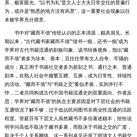
系，极富眼光。“以书为礼”是文人士大夫日常交往的普遍行
为，或许是“熟悉的地方没有风景”，这一重要社会现象以往
未被学界充分措意。
书中对“藏而不借”传统认识的正本清源，颇具洞见。长
期以来，“古代藏书家藏而不借”“借书一痴，还书一痴”成为
学界对古代书籍流通的刻板印象。该书转换视角，指出“藏
而不借”者多为珍本、善本，且往往带有文人自夸、牢骚的
成分；真正用于书籍社交者多为新刻之书、通行之本、普通
刻本，在熟人社会中频繁互赠、互换，成为日常性、持续性
的活动。“藏而不借”与“书籍之交”看似矛盾，实则并行不
悖，二者共同构成古代中国书籍流通史的双重面向。作者反
思，学界对“藏而不借”的执念主要原因是对下层社会的书籍
互通情况了解不够，过于低估民间图书非商业性流通的活跃
程度。管庭芬等下层文人虽然藏书不多但著述颇丰，恰恰说
明学问高低不取决于藏书多寡，而取决于书籍之交的广度，
取决于个人关系网络。这一系列卓见还原了明清文人书籍交