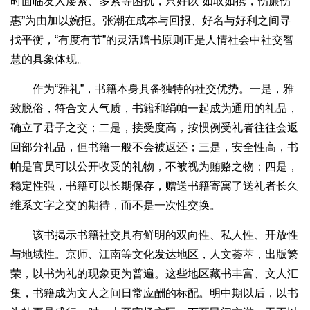
时面临友人屡索、多索等困扰，只好以“如取如携，伤廉伤
惠”为由加以婉拒。张潮在成本与回报、好名与好利之间寻
找平衡，“有度有节”的灵活赠书原则正是人情社会中社交智
慧的具象体现。
作为“雅礼”，书籍本身具备独特的社交优势。一是，雅
致脱俗，符合文人气质，书籍和绢帕一起成为通用的礼品，
确立了君子之交；二是，接受度高，按惯例受礼者往往会返
回部分礼品，但书籍一般不会被返还；三是，安全性高，书
帕是官员可以公开收受的礼物，不被视为贿赂之物；四是，
稳定性强，书籍可以长期保存，赠送书籍寄寓了送礼者长久
维系文字之交的期待，而不是一次性交换。
该书揭示书籍社交具有鲜明的双向性、私人性、开放性
与地域性。京师、江南等文化发达地区，人文荟萃，出版繁
荣，以书为礼的现象更为普遍。这些地区藏书丰富、文人汇
集，书籍成为文人之间日常应酬的标配。明中期以后，以书