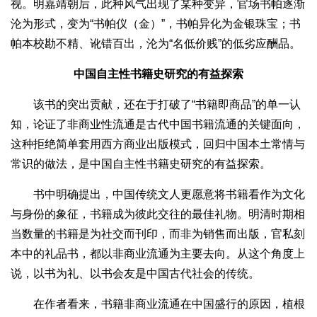
视。明嘉靖朝后，此种风气出现了某种变异，官场书帕逐渐
沦为形式，变为“书帕仪（金）”，书帕异化为金银珠宝；书
帕本校勘不精、讹错百出，沦为“名低价贱”的低劣应酬品。
中国自主性书籍史研究的有益探索
该书的突出贡献，还在于打破了“书籍即商品”的单一认
知，论证了非商业性流通是古代中国书籍流通的关键面向，
这种拒绝简单套用西方商业出版模式，回归中国本土常情与
常识的做法，是中国自主性书籍史研究的有益探索。
书中明确提出，中国传统文人更愿意将书籍看作为文化
与身份的象征，书籍成为彼此交往的最佳礼物。明清时期相
当数量的书籍是为社交而刊印，而非为销售而出版，官私刻
本中的礼品书，都以非商业流通为主要去向。从这个角度上
说，以书为礼、以书会友是中国古代社会的传统。
在作者看来，书籍非商业流通在中国盛行的原因，植根