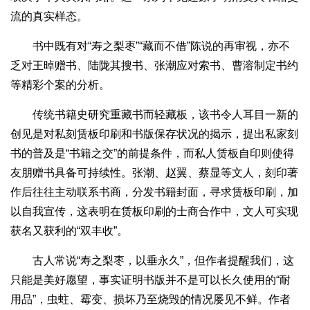
流的真实样态。
书中既有对“寿之梨枣”“藏而不借”陈说的再审视，亦不
乏对王晫赠书、陆陇其搜书、张潮应对索书、曹溶制定书约
等精彩个案的分析。
传统书籍史研究重藏书而轻藏板，该书令人耳目一新的
创见是对私刻赁板印刷和书版保存状况的揭示，提出私家刻
书的普及是“书籍之交”的前提条件，而私人赁板自印则使得
友朋赠书具备可持续性。张潮、赵翼、蔡显等文人，刻印著
作后往往主动联系书商，分发书籍封面，寻求赁板印刷，加
以自我宣传，这表明在赁板印刷的士商合作中，文人可实现
获名又获利的“双丰收”。
古人常说“寿之梨枣，以垂永久”，但作者提醒我们，这
只能是美好愿望，事实证明书版并不是可以长久使用的“耐
用品”，虫蛀、霉变、损坏乃至烧毁的情况屡见不鲜。作者