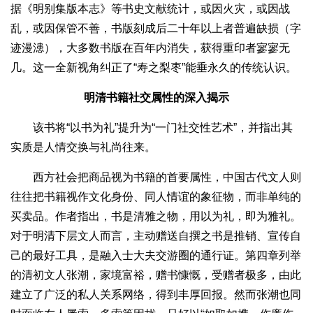
据《明别集版本志》等书史文献统计，或因火灾，或因战
乱，或因保管不善，书版刻成后二十年以上者普遍缺损（字
迹漫漶），大多数书版在百年内消失，获得重印者寥寥无
几。这一全新视角纠正了“寿之梨枣”能垂永久的传统认识。
明清书籍社交属性的深入揭示
该书将“以书为礼”提升为“一门社交性艺术”，并指出其
实质是人情交换与礼尚往来。
西方社会把商品视为书籍的首要属性，中国古代文人则
往往把书籍视作文化身份、同人情谊的象征物，而非单纯的
买卖品。作者指出，书是清雅之物，用以为礼，即为雅礼。
对于明清下层文人而言，主动赠送自撰之书是推销、宣传自
己的最好工具，是融入士大夫交游圈的通行证。第四章列举
的清初文人张潮，家境富裕，赠书慷慨，受赠者极多，由此
建立了广泛的私人关系网络，得到丰厚回报。然而张潮也同