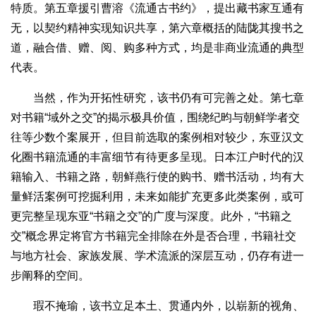
特质。第五章援引曹溶《流通古书约》，提出藏书家互通有
无，以契约精神实现知识共享，第六章概括的陆陇其搜书之
道，融合借、赠、阅、购多种方式，均是非商业流通的典型
代表。
当然，作为开拓性研究，该书仍有可完善之处。第七章
对书籍“域外之交”的揭示极具价值，围绕纪昀与朝鲜学者交
往等少数个案展开，但目前选取的案例相对较少，东亚汉文
化圈书籍流通的丰富细节有待更多呈现。日本江户时代的汉
籍输入、书籍之路，朝鲜燕行使的购书、赠书活动，均有大
量鲜活案例可挖掘利用，未来如能扩充更多此类案例，或可
更完整呈现东亚“书籍之交”的广度与深度。此外，“书籍之
交”概念界定将官方书籍完全排除在外是否合理，书籍社交
与地方社会、家族发展、学术流派的深层互动，仍存有进一
步阐释的空间。
瑕不掩瑜，该书立足本土、贯通内外，以崭新的视角、