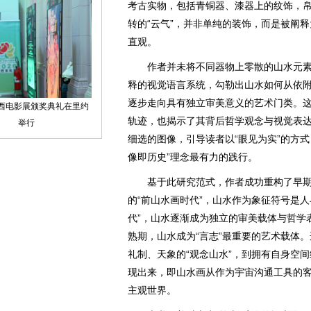
考古实物，包括青铜器、漆器上的纹饰，
转的“云气”，并非单纯的装饰，而是被阐释
直观。
作者并未将不同器物上零散的山水元素
释的视觉语言系统，勾勒出山水如何从依附
逐步走向具有独立审美意义的艺术门类。
轨迹，也揭示了其背后哲学观念与视觉表
细选的图像，引导读者以“眼见为实”的方
像即历史”理念最有力的践行。
基于此研究范式，作者成功重构了早期
的“前山水画时代”，山水作为象征符号是
代”，山水逐渐成为独立的审美载体与哲学
熟期，山水成为“言志”最重要的艺术载体
礼制、天象的“观念山水”，到拥有自身空间
现出来，即山水画从作为宇宙沟通工具的
主观世界。