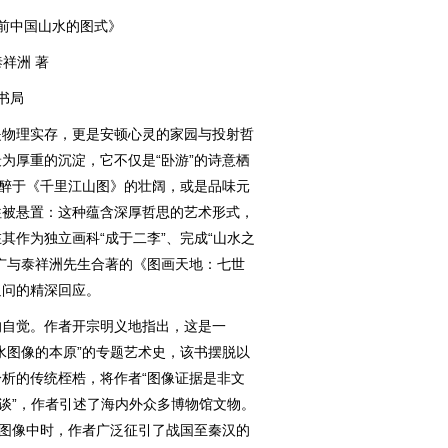
前中国山水的图式》
泰祥洲 著
书局
物理实存，更是安顿心灵的家园与投射哲
为厚重的沉淀，它不仅是“卧游”的诗意栖
沉醉于《千里江山图》的壮阔，或是品味元
往被悬置：这种蕴含深厚哲思的艺术形式，
其作为独立画科“成于二李”、完成“山水之
广与泰祥洲先生合著的《图画天地：七世
追问的精深回应。
自觉。作者开宗明义地指出，这是一
水图像的本原”的专题艺术史，该书摆脱以
析的传统桎梏，将作者“图像证据是非文
空谈”，作者引述了海内外众多博物馆文物。
岳图像中时，作者广泛征引了战国至秦汉的