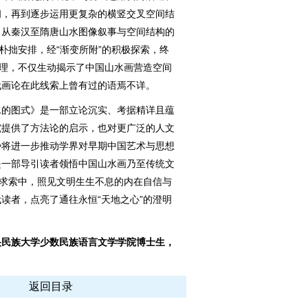
间，再到逐步运用更复杂的横竖交叉空间结
出从秦汉至隋唐山水图像叙事与空间结构的
朴拙安排，经“渐变所附”的积极探索，终
梳理，不仅生动揭示了中国山水画营造空间
代画论在此线索上曾有过的语焉不详。
的图式》是一部立论沉实、考据精详且蕴
究提供了方法论的启示，也对更广泛的人文
势将进一步推动学界对早期中国艺术与思想
是一部导引读者领悟中国山水画乃至传统文
的求索中，照见文明生生不息的内在自信与
读者，点亮了通往永恒“天地之心”的澄明
民族大学少数民族语言文学学院博士生，
）
返回目录