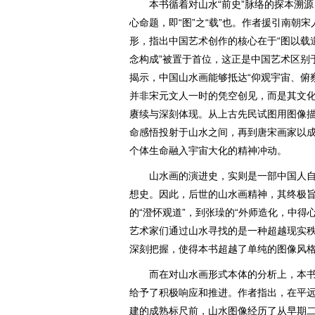
本书循着对山水“前史”脉络的探本溯源，
心命题，即“图”之“载”也。作者援引南朝
形，指出中国艺术创作的核心在于“图以载道
念构成”被置于首位，这正是中国艺术区别
揭示，中国山水画能够抵达“仰观宇宙、俯
并非宋元文人一时的凭空创见，而是其文化
赓续与深刻体现。从上古先民试图用图像
命感悟投射于山水之间，再到唐宋画家以
个体生命融入宇宙大化的精神冲动。
山水画的演进史，实则是一部中国人自
想史。因此，后世的山水画精神，其终极旨
的“澄怀观道”，到张璪的“外师造化，中得心源
艺术家们通过山水寻找的是一种超越现实
深刻把握，使得本书超越了单纯的图像风
而在对山水画形式本体的分析上，本书对
给予了积极响应和推进。作者指出，在平远
建的成熟标尺前，山水图像经历了从早期