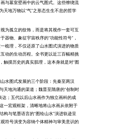
帛画与墓室壁画中的云气图式。这些缭绕流
为天地万物以“气”之形态生生不息的哲学
视为孤立的纹饰，而是将其视作一套可互
于器物、象征宇宙秩序的“功能性符号”，
这一梳理，不仅还原了山水图式演进的物质
达互动的生动历程。全书更以近三百幅精挑
式，触摸历史的真实肌理，这本身就是对“图
山水图式发展的三个阶段：先秦至两汉
人与天地沟通的渠道；魏晋至隋唐的“创制时
表达；五代以后山水画作为独立画科的成
。这一宏观框架，清晰地将山水画从依附于
结构与笔墨语言的“图绘山水”演进轨迹呈
客观符号演变为容纳个体精神与审美意识的