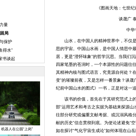
《图画天地：七世纪
谈晟广 
中华
山水，在中国人的精神世界中，不仅是
思的宇宙。中国山水画，是中国人情思中最
居，更是“澄怀味象”的哲学沉思。当我们
四家笔墨的苍润时，一个本源性的问题往
其精神内核与图式语言，究竟源自何处？在
变”的璀璨前夜，又是怎样一番景象？谈晟
纪前中国山水的图式》一书，正是对这一
该书的价值，首先在于其研究范式上的
部“运用艺术和考古之实据为基础来探源山
往部分研究或偏重文献考据、或沉溺风格分
献的历史”信念贯彻到底。为使论述避免“
如在探讨“气化宇宙生成论”如何体现在山