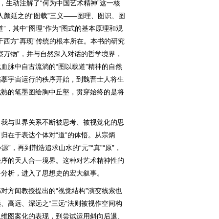
生动注解了“何为中国艺术精神”这一核
宋人颜延之的“图载”三义——图理、图识、图
”，其中“图理”作为“图式的基本原理和观
于西方“再现”传统的根本所在。本书的研究
察万物”，并与自然深入对话的哲学境界，
血脉中自古流淌的“图以载道”精神的自然
描摹宇宙运行的秩序开始，到魏晋士人将生
成熟的笔墨图绘胸中丘壑，贯穿始终的是将
我与世界关系不断被思考、被视觉化的思
归在于表达个体对“道”的体悟。从宗炳
”，再到荆浩追求山水的“元”“真”“原”，
秩序的天人合一境界。这种对艺术精神性的
格分析，进入了思想史的宏大叙事。
方闻教授提出的“视觉结构”演变线索也
、高远、深远之“三远”法则被视作空间构
二维图案化的表现，到尝试运用斜向后退、