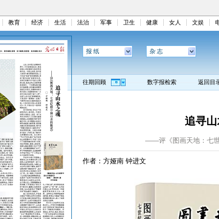
教育
经济
生活
法治
军事
卫生
健康
女人
文娱
报 纸
杂 志
往期回顾
数字报检索
返回目
追寻山
——评《图画天地：七
作者：方娅南 钟进文