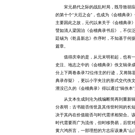
宋元易代之际的战乱时局，既导致胡应
的第十个“大厄之会”，也成为《会稽典录
主要因此之故，元代以来关于《会稽典录
譬如清人梁国治《会稽典录书后》，不仅
廷锡为《乾县新志》作序时，不知基于何据
篇章。
值得庆幸的是，从元末明初起，也有一
史注、地志之中的《会稽典录》佚文辑录
分上下两卷条录72位传主的行迹，又将陈
典录存疑》，更以小字夹注的形式交代佚
湮没已久的《会稽典录》得以通过“辑佚本
从文本生成到沦为残编断简再到重新辑
分表明：古书能否传世及其传世时间的长
决于其内在价值能否与时代需求相契合。
时代需要而广为流传，但时移势易，后世
黄六鸿所言，一部理想的方志应该兼具“山