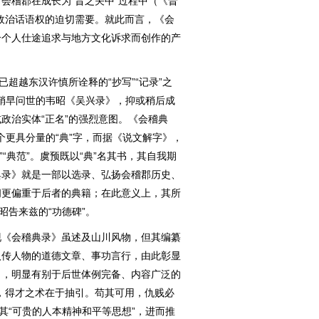
会稽郡在成长为“昔之关中”过程中（《晋
政治话语权的迫切需要。就此而言，《会
合个人仕途追求与地方文化诉求而创作的产
超越东汉许慎所诠释的“抄写”“记录”之
论稍早问世的韦昭《吴兴录》，抑或稍后成
政治实体“正名”的强烈意图。《会稽典
一个更具分量的“典”字，而据《说文解字》，
”“典范”。虞预既以“典”名其书，其自我期
典录》就是一部以选录、弘扬会稽郡历史、
间更偏重于后者的典籍；在此意义上，其所
昭告来兹的“功德碑”。
《会稽典录》虽述及山川风物，但其编纂
入传人物的道德文章、事功言行，由此彰显
向，明显有别于后世体例完备、内容广泛的
，得才之术在于抽引。苟其可用，仇贱必
其“可贵的人本精神和平等思想”，进而推