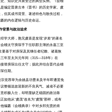
籍史、知识史兴衰变迁的典型实例。《会稽
也是编定晋唐古本《晋书》的历史学家。虞
佚，但其成书背景、著述特色与散佚过程，
编纂的内在逻辑与历史命运。
作背景与政治追求
学大师，胞兄虞喜是发现“岁差”的著名
在会稽太守庾琛手下任职郡主簿的永嘉三至
，主要基于对庾琛及其继任者纪瞻、诸葛恢
年至太兴元年间（315—318年）在
功接替庾琛出任太守；据此并结合晋代会稽
庾琛任期。
宗党荐举为余姚县功曹未及半年即遭罢免
建议整顿送故迎新的不良风气、减省不必要
有意积极入仕，却明显缺乏稳固的政治靠
如他从“虞茂”改名为“虞预”那样，或有
，他编纂《会稽典录》中对乡邦先贤的肯