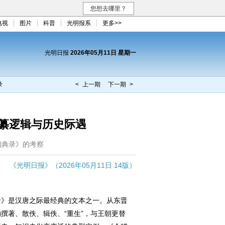
您想去哪里？
电视
图片
科普
光明报系
更多>>
光明日报
2026年05月11日 星期一
录
< 上一期
下一期 >
纂逻辑与历史际遇
稽典录》的考察
《光明日报》（2026年05月11日 14版）
》是汉唐之际最经典的文本之一。从东晋
撰著、散佚、辑佚、“重生”，与王朝更替