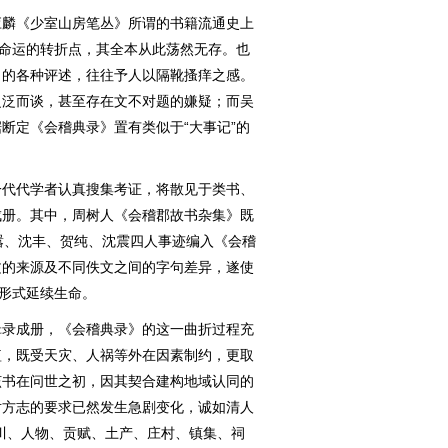
麟《少室山房笔丛》所谓的书籍流通史上
》命运的转折点，其全本从此荡然无存。也
》的各种评述，往往予人以隔靴搔痒之感。
泛泛而谈，甚至存在文不对题的嫌疑；而吴
断定《会稽典录》置有类似于“大事记”的
代代学者认真搜集考证，将散见于类书、
成册。其中，周树人《会稽郡故书杂集》既
嚣、沈丰、贺纯、沈震四人事迹编入《会稽
文的来源及不同佚文之间的字句差异，遂使
”形式延续生命。
录成册，《会稽典录》的这一曲折过程充
短，既受天灾、人祸等外在因素制约，更取
该书在问世之初，因其契合建构地域认同的
对方志的要求已然发生急剧变化，诚如清人
川、人物、贡赋、土产、庄村、镇集、祠