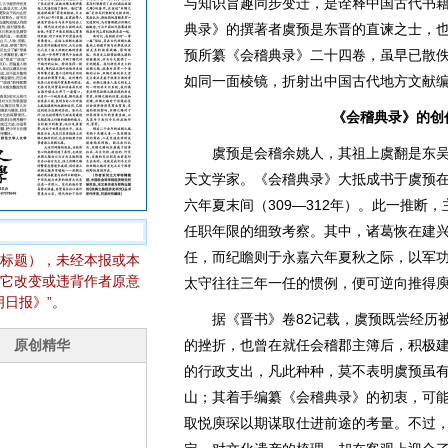
与知识旨趣同步变迁，是诠释中国古代书
典录》的撰著者虞预是东晋的直谏之士，
预所纂《会稽典录》二十四卷，虽早已散
如同一面棱镜，折射出中国古代地方文献
《会稽典录》的创
虞预是会稽余姚人，其祖上虞翻是东吴经
天文学家。《会稽典录》大抵成书于虞预
六年夏末间（309—312年）。此一推断
任职年限的细致考察。其中，诸葛恢在建兴三
任，而纪瞻则于永嘉六年夏秋之际，以军
标题），未经本报或本
它改变或违背作者原意
太守往往三年一任的惯例，便可逆向推得
日报》”。
据《晋书》卷82记载，虞预既尝经历被
的挫折，也曾在就任会稽郡主簿后，积极
的行政支出，凡此种种，莫不表明虞预虽
山；其着手编纂《会稽典录》的初衷，可能正
取悦庾琛以期谋取仕进前途的考量。不过