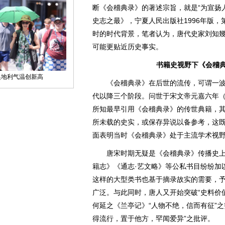
断《会稽典录》的著述宗旨，就是“为宣扬
史志之最》，宁夏人民出版社1996年版，
时的时代背景，笔者认为，唐代史家刘知幾
可能更贴近历史事实。
书籍史视野下《会稽典
《会稽典录》在后世的流传，可谓一波
代以降三个阶段。问世于宋文帝元嘉六年（
所知最早引用《会稽典录》的传世典籍，其
所未载的史实，或保存异说以备参考，这
面表明当时《会稽典录》处于主流学术视
唐宋时期无疑是《会稽典录》传播史上的
籍志》《通志·艺文略》等公私书目纷纷加
这样的大型类书也基于摘录故实的需要，
广泛。与此同时，唐人又开始突破“史料价值
何延之《兰亭记》“人物不绝，信而有征”
得流行，置于他方，罕闻爱异”之批评。