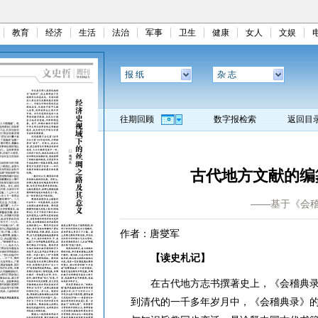
教育
经济
生活
法治
军事
卫生
健康
女人
文娱
报 纸
杂 志
往期回顾
数字报检索
返回目
古代地方文献的编
——基于《会
作者：唐燮军
【读史札记】
在古代地方志书撰著史上，《会稽典录
到清代的一千多年岁月中，《会稽典录》的