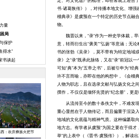
定、对文化遗产的梳理，却在客观上迎合了
书·诸葛恢传》），对传播本地文化、增强
稽典录》是虞预在一个特定的历史节点融
物。
魏晋以来，“录”作为一种史学体裁，早已
意，转而衍生出“褒美”“弘扬”等意涵；无
书的张勃《吴录》，莫不带有为特定地域或
录》之“录”既承此脉络，又在“录”前冠以
可知“典”本为“五帝之书”，后被引申为“经典
许不言而喻，亦即在他的构想中，《会稽
人物为职志，且在选录文献与弘扬文化之
撰作，不仅仅是缅怀先贤的“纪念册”，更是
从流传至今的数十条佚文中，不难发现
重心显然在于人物传记，而且偏重于渲染
地域的文化底蕴与精神气质。这种编纂取
地方志。有学者从虞预“为国之要在于得才
举”的上表中（《晋书·虞预传》），解读出