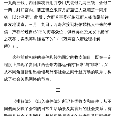
十九两三钱，内除脚税行用并杂用共去银九两三钱，余银二
十两，封贮宫内。要正贤立限两月赶至证人及顺芝一同来
省，以分泾渭”。此后，六府首事委托临江府人杨佑麟前往
事发地调查。三月十九日，万寿宫接到杨佑麟托人带来的书
信，声称经过自己“细问街邻众位，俱云蒋正贤兄发下黔省
之茯苓，实系蒋时隆名下的”（《万寿宫六府经理排解
簿》）。
这些前后相继的事件和较为固定的收支细目，既在一定
程度上展现了贵阳江西会馆内部运作的“日常”与“非常”，又
从不同角度折射出会馆与外部社会之间千丝万缕的联系，构
成了社会关系网络的节点。
三
《排解簿》《出入事件簿》所记各类收支和事件，从不
同侧面反映了会馆的日常生活场景及其背后的社会关系，有
助于从社会关系网络、超越客地与原乡的分野以及民间组织