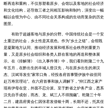
断再造和重构，不仅形塑着原乡、会馆以及客地的社会经济
和文化结构，还导致三者之间相互影响和制约，演变出一幅
幅以会馆为中心、由不同社会关系构成的生动而复杂的历史
图景。
有助于超越客地与原乡的分野。中国传统社会是一个安
土重迁的社会，乡土性是其底色。作为“乡土之链”，会馆既
是凝聚地方认同、推动经济发展和维系社会秩序的重要力
量，又是原乡社会组织和各类人群在客地的再造和整体展
示。在《排解簿》《出入事件簿》中，我们看到乾隆二十九
年五月，在黔出生的丰城人曾汉先，与在原乡出生的弟汉
杰、汉斌等发生“家常口角，经投各府首事暨伊族中叔侄同
赴万寿宫理论”。在六府首事和族人调解下，“抑江西之家产
现有伊母在堂，外面不忍分派。至于黔省之炉务产业，悉系
汉先自手成创，而杰、龙、斌三人不得觊觎”。乾隆三十年
二月，建昌府黄会仁因张君发借银十两，长期不还，托其侄