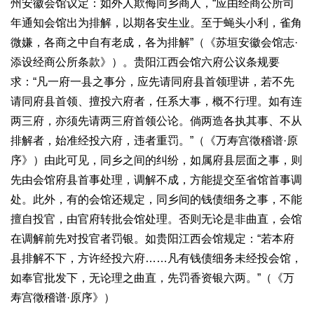
州安徽会馆议定：如外人欺侮同乡商人，“应由经商公所司
年通知会馆出为排解，以期各安生业。至于蝇头小利，雀角
微嫌，各商之中自有老成，各为排解”（《苏垣安徽会馆志·
添设经商公所条款》）。贵阳江西会馆六府公议条规要
求：“凡一府一县之事分，应先请同府县首领理讲，若不先
请同府县首领、擅投六府者，任系大事，概不行理。如有连
两三府，亦须先请两三府首领公论。倘两造各执其事、不从
排解者，始准经投六府，违者重罚。”（《万寿宫徵稽谱·原
序》）由此可见，同乡之间的纠纷，如属府县层面之事，则
先由会馆府县首事处理，调解不成，方能提交至省馆首事调
处。此外，有的会馆还规定，同乡间的钱债细务之事，不能
擅自投官，由官府转批会馆处理。否则无论是非曲直，会馆
在调解前先对投官者罚银。如贵阳江西会馆规定：“若本府
县排解不下，方许经投六府……凡有钱债细务未经投会馆，
如奉官批发下，无论理之曲直，先罚香资银六两。”（《万
寿宫徵稽谱·原序》）