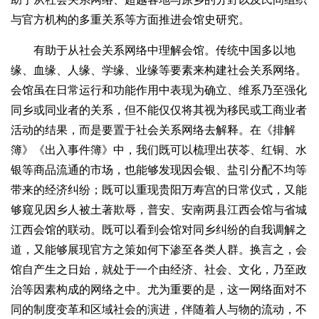
与官方机构的多重关系等方面推进会馆史研究。
有助于从社会关系网络中理解会馆。传统中国多以地
缘、血缘、人缘、学缘、业缘等要素来构建社会关系网络。
会馆虽在日常运行和功能作用中表现为确立、维系乃至强化
同乡或同业者的关系，但不能仅仅将其视为移民或工商业者
活动的结果，而是要置于社会关系网络去解释。在《排解
簿》《出入事件簿》中，我们既可以梳理出茯苓、红铜、水
银等商品流通的市场，也能够发现因会银、盐引分配不均等
带来的经济纠纷；既可以重现贵阳万寿宫的日常仪式，又能
够窥见因乡人被土著欺辱，普安、安南两县江西会馆与省城
江西会馆的联动。既可以看到会馆对同乡纠纷的自我调解之
道，又能够展现官方之策如何下渗至各类人群。换言之，会
馆自产生之日始，就处于一个由经济、社会、文化，乃至政
治等因素构成的网络之中。尤为重要的是，这一网络面对不
同的制度变革和区域社会的演进，伴随着人与物的流动，不