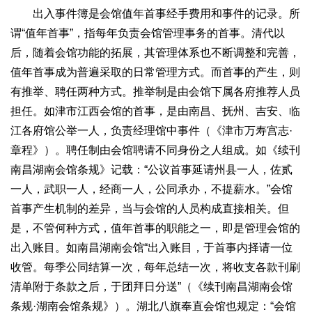
出入事件簿是会馆值年首事经手费用和事件的记录。所
谓“值年首事”，指每年负责会馆管理事务的首事。清代以
后，随着会馆功能的拓展，其管理体系也不断调整和完善，
值年首事成为普遍采取的日常管理方式。而首事的产生，则
有推举、聘任两种方式。推举制是由会馆下属各府推荐人员
担任。如津市江西会馆的首事，是由南昌、抚州、吉安、临
江各府馆公举一人，负责经理馆中事件（《津市万寿宫志·
章程》）。聘任制由会馆聘请不同身份之人组成。如《续刊
南昌湖南会馆条规》记载：“公议首事延请州县一人，佐贰
一人，武职一人，经商一人，公同承办，不提薪水。”会馆
首事产生机制的差异，当与会馆的人员构成直接相关。但
是，不管何种方式，值年首事的职能之一，即是管理会馆的
出入账目。如南昌湖南会馆“出入账目，于首事内择请一位
收管。每季公同结算一次，每年总结一次，将收支各款刊刷
清单附于条款之后，于团拜日分送”（《续刊南昌湖南会馆
条规·湖南会馆条规》）。湖北八旗奉直会馆也规定：“会馆