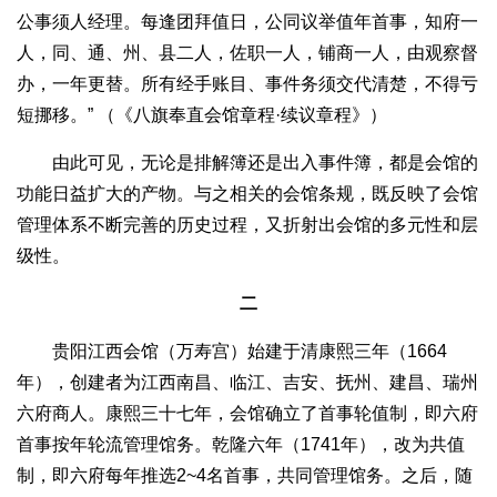
公事须人经理。每逢团拜值日，公同议举值年首事，知府一
人，同、通、州、县二人，佐职一人，铺商一人，由观察督
办，一年更替。所有经手账目、事件务须交代清楚，不得亏
短挪移。” （《八旗奉直会馆章程·续议章程》）
由此可见，无论是排解簿还是出入事件簿，都是会馆的
功能日益扩大的产物。与之相关的会馆条规，既反映了会馆
管理体系不断完善的历史过程，又折射出会馆的多元性和层
级性。
二
贵阳江西会馆（万寿宫）始建于清康熙三年（1664
年），创建者为江西南昌、临江、吉安、抚州、建昌、瑞州
六府商人。康熙三十七年，会馆确立了首事轮值制，即六府
首事按年轮流管理馆务。乾隆六年（1741年），改为共值
制，即六府每年推选2~4名首事，共同管理馆务。之后，随