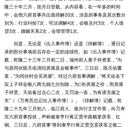
隆三十年三月，按月日登载。从内容看，在一年多的时间
中，会馆六府首事共出面排解20次，涉及的事务及其次数分
别为：行业纠纷7次，司法调解4次，会银兑付3次，个人借
贷3次，婚姻关系2次，会馆管理1次。
但是，无论是《出入事件簿》还是《排解簿》，逐日记
录的部分事项前后存在一定的连续性。如《出入事件簿》记
载，乾隆二十三年三月初二日，瑞州府人黄子祥煮茗，“为
与原同伙陈天佑清结房屋及会银事件”。三日后，陈天佑覆
茗，“为同伙时合买房屋”。经过六府首事调解，“将天佑名下
应上子祥会银八两九钱七分扣除，为□补房屋之价，而房屋
子祥受。天佑备过点心二次，又罚油一壶，为有请无催之
失”（《万寿宫总记出入事件簿》）。《排解簿》记载，乾
隆二十九年三月初八，临江府人、俊兴行主甘作章，向万寿
宫六府首事投状，声称被泰亨行蒋正贤半路截拿茯苓、红
铜。三日后，六府首事“将到泰亨行蒋正贤交卖茯苓之银二