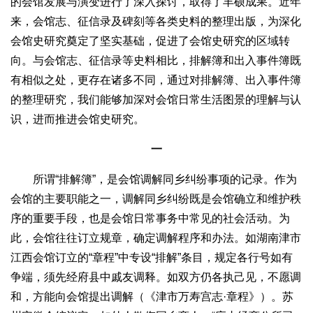
的会馆发展与演变进行了深入探讨，取得了丰硕成果。近年
来，会馆志、征信录及碑刻等各类史料的整理出版，为深化
会馆史研究奠定了坚实基础，促进了会馆史研究的区域转
向。与会馆志、征信录等史料相比，排解簿和出入事件簿既
有相似之处，更存在诸多不同，通过对排解簿、出入事件簿
的整理研究，我们能够加深对会馆日常生活图景的理解与认
识，进而推进会馆史研究。
一
所谓“排解簿”，是会馆调解同乡纠纷事项的记录。作为
会馆的主要职能之一，调解同乡纠纷既是会馆确立和维护秩
序的重要手段，也是会馆日常事务中常见的社会活动。为
此，会馆往往订立规章，确定调解程序和办法。如湖南津市
江西会馆订立的“章程”中专设“排解”条目，规定各行号如有
争端，须先经府县中戚友调释。如双方仍各执己见，不愿调
和，方能向会馆提出调解（《津市万寿宫志·章程》）。苏