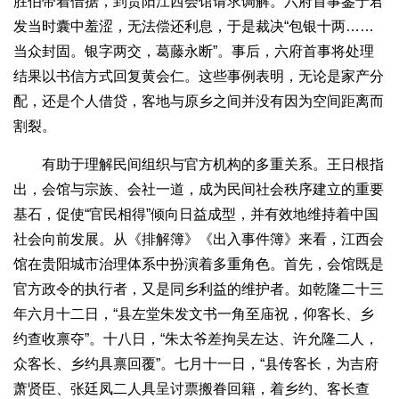
胜伯带着借据，到贵阳江西会馆请求调解。六府首事鉴于君
发当时囊中羞涩，无法偿还利息，于是裁决“包银十两……
当众封固。银字两交，葛藤永断”。事后，六府首事将处理
结果以书信方式回复黄会仁。这些事例表明，无论是家产分
配，还是个人借贷，客地与原乡之间并没有因为空间距离而
割裂。
有助于理解民间组织与官方机构的多重关系。王日根指
出，会馆与宗族、会社一道，成为民间社会秩序建立的重要
基石，促使“官民相得”倾向日益成型，并有效地维持着中国
社会向前发展。从《排解簿》《出入事件簿》来看，江西会
馆在贵阳城市治理体系中扮演着多重角色。首先，会馆既是
官方政令的执行者，又是同乡利益的维护者。如乾隆二十三
年六月十二日，“县左堂朱发文书一角至庙祝，仰客长、乡
约查收禀夺”。十八日，“朱太爷差拘吴左达、许允隆二人，
众客长、乡约具禀回覆”。七月十一日，“县传客长，为吉府
萧贤臣、张廷凤二人具呈讨票搬眷回籍，着乡约、客长查