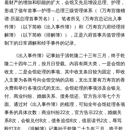
着财产的增加和职能的扩大，会馆又先后增设总理、护理，
形成了值年首事—护理—总理三级管理体系（《万寿宫徵稽
谱·历届总理首事芳名》）。笔者所见《万寿宫总记出入事
件簿》（以下简称《出入事件簿》）和《万寿宫六府经理排
解簿》（以下简称《排解簿》），正是六府首事共值管理体
制下的日常调解和经手事件的记录。
《出入事件簿》记事始于清乾隆二十三年三月，终于乾
隆二十四年二月，按月日登载。内容有两大类，一是会馆的
收支，二是会馆处理的事项。其中收支条目较为固定，即收
入主要为各商号向会馆交纳的店租，支出主要有万寿宫的香
火费和举行各项仪式的支出。会馆处理的事项涉及会银兑
付、商业纠纷、婚姻关系、债务偿还、官方告示等七个方
面。通过对《出入事件簿》的梳理，可知全年会馆处理各项
事务的具体次数：商业纠纷22次，官方告示22次，婚姻关
系8次，会银兑付8次，债务追偿8次，借居读书2次，辱骂
殴打3次。《排解簿》记事始于乾隆二十九年三月，终于乾