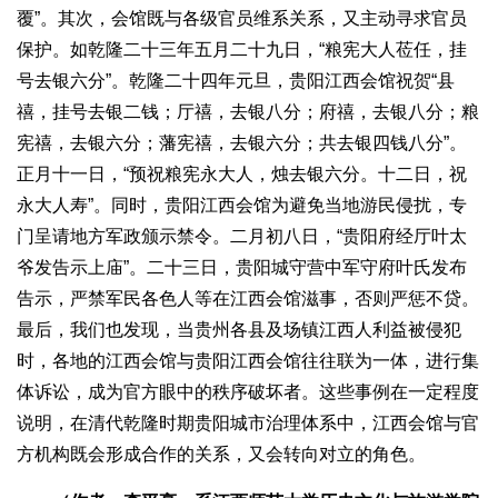
覆”。其次，会馆既与各级官员维系关系，又主动寻求官员
保护。如乾隆二十三年五月二十九日，“粮宪大人莅任，挂
号去银六分”。乾隆二十四年元旦，贵阳江西会馆祝贺“县
禧，挂号去银二钱；厅禧，去银八分；府禧，去银八分；粮
宪禧，去银六分；藩宪禧，去银六分；共去银四钱八分”。
正月十一日，“预祝粮宪永大人，烛去银六分。十二日，祝
永大人寿”。同时，贵阳江西会馆为避免当地游民侵扰，专
门呈请地方军政颁示禁令。二月初八日，“贵阳府经厅叶太
爷发告示上庙”。二十三日，贵阳城守营中军守府叶氏发布
告示，严禁军民各色人等在江西会馆滋事，否则严惩不贷。
最后，我们也发现，当贵州各县及场镇江西人利益被侵犯
时，各地的江西会馆与贵阳江西会馆往往联为一体，进行集
体诉讼，成为官方眼中的秩序破坏者。这些事例在一定程度
说明，在清代乾隆时期贵阳城市治理体系中，江西会馆与官
方机构既会形成合作的关系，又会转向对立的角色。