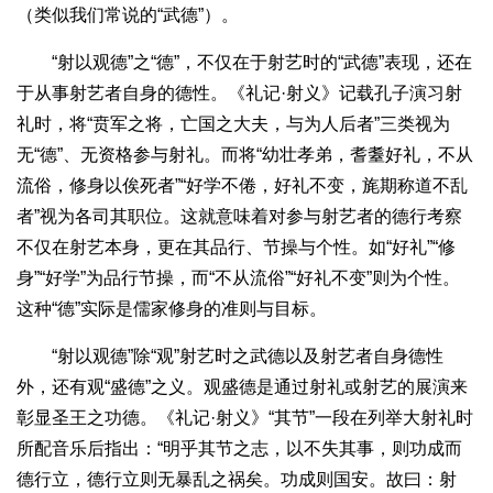
（类似我们常说的“武德”）。
“射以观德”之“德”，不仅在于射艺时的“武德”表现，还在
于从事射艺者自身的德性。《礼记·射义》记载孔子演习射
礼时，将“贲军之将，亡国之大夫，与为人后者”三类视为
无“德”、无资格参与射礼。而将“幼壮孝弟，耆耋好礼，不从
流俗，修身以俟死者”“好学不倦，好礼不变，旄期称道不乱
者”视为各司其职位。这就意味着对参与射艺者的德行考察
不仅在射艺本身，更在其品行、节操与个性。如“好礼”“修
身”“好学”为品行节操，而“不从流俗”“好礼不变”则为个性。
这种“德”实际是儒家修身的准则与目标。
“射以观德”除“观”射艺时之武德以及射艺者自身德性
外，还有观“盛德”之义。观盛德是通过射礼或射艺的展演来
彰显圣王之功德。《礼记·射义》“其节”一段在列举大射礼时
所配音乐后指出：“明乎其节之志，以不失其事，则功成而
德行立，德行立则无暴乱之祸矣。功成则国安。故曰：射