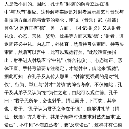
人是做不到的。因此，孔子对“射德”的解释立足在“射
中”与“乐节”相应。这种解释实际是对射者展示射艺时音乐与
射技两方面才能与素养的要求，即“文（音乐）武（射箭）
兼备”才是真正有“德”。另一方面，《礼记·射义》又从射者
礼仪、心态、形体、姿势、效果等方面来观“德”：“射者，进
退周还必中礼。内志正，外体直，然后持弓矢审固。持弓矢
审固，然后可以言中，此可以观德行矣。”此段话直接指
出，射手进入射场应当“中礼”（符合礼仪）、心态端正、形
体正直、手持弓箭要专注稳定，才能射中，借此来“观德”。
据此可知，在孔子及其传人那里，“射德”更强调的是对“礼
仪”、行为、举止与“射才”“射绩”的综合考察。不仅如此，孔
子及其弟子又认为“射”为仁之道，由此可以观仁德。孔子
曰：“君子无所争，必也射乎。揖让而升，下而饮，其争
也，君子。”孔子认为君子之争在于“射”，能够讲礼节（揖
让、饮酒）方为君子。其弟子阐释时也要求射艺先当求“正
诸己”，不中则“不怨胜己者”，要“反求诸己”，这样才有仁德