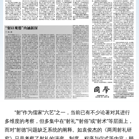
“射”作为儒家“六艺”之一，当前已有不少论著对其进行
多维度的考察，但多集中在“射礼”“射俗”或“射术”等层面上，
而对“射德”问题缺乏系统的阐释。如袁俊杰的《两周射礼研
究》只是考察了射礼的演变、制度、程序与仪式等内容；顾