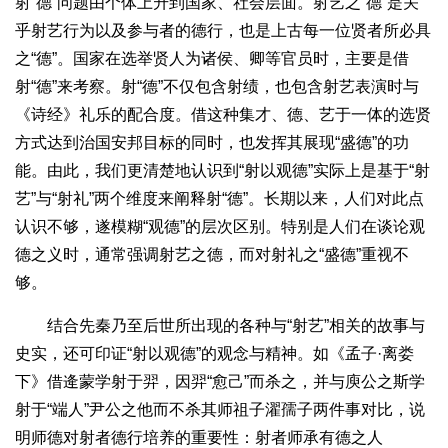
射“德”问题由个体上升到国家、社会层面。射艺之“德”是关
乎射艺行为以及参与者的德行，也是上古每一位贤者所必具
之“德”。国家在选举贤人为诸侯、卿等官员时，主要是借
射“德”来考察。射“德”不仅包含射绩，也包含射艺表演时与
《诗经》礼乐的配合度。借这种集才、德、艺于一体的选贤
方式达到治国安邦目标的同时，也发挥其展现“盛德”的功
能。由此，我们更清楚地认识到“射以观德”实际上是基于“射
艺”与“射礼”两个维度来阐释射“德”。长期以来，人们对此点
认识不够，遂模糊“观德”的层次区别。特别是人们在谈论观
德之义时，通常强调射艺之德，而对射礼之“盛德”重视不
够。
结合先秦乃至后世所出现的各种与“射艺”相关的故事与
史实，还可印证“射以观德”的观念与精神。如《孟子·离娄
下》借逄蒙学射于羿，因羿“愈己”而杀之，并与庾公之斯学
射于“端人”尹公之他而不杀其师祖子濯孺子两件事对比，说
明师德对射者德行培养的重要性：射者师承有德之人