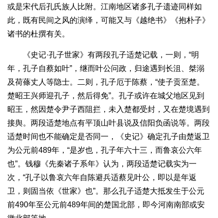
或是宋代后孔氏族人比附。江南地区诸多孔子遗迹同样如
此，既有民间之风的演绎，可能又与《越绝书》《抱朴子》
诸书的杜撰有关。
《史记·孔子世家》有两段孔子适楚记载，一则，“明
年，孔子自蔡如叶”，继而叶公问政，归途遇到长沮、桀溺
及荷蓧丈人等隐士。二则，孔子厄于陈蔡，“使子贡至楚。
楚昭王兴师迎孔子，然后得免”。孔子或许在城父地区见到
昭王，然因楚令尹子西阻拦，未入楚都受封，又在楚境遇到
接舆。两段适楚地点有平顶山叶县说及信阳负函说等。两段
适楚时间也不能确定是否同一，《史记》确定孔子由楚返卫
为公元前489年，“是岁也，孔子年六十三，而鲁哀公六年
也”。钱穆《先秦诸子系年》认为，两段适楚记载实为一
次，“孔子以鲁哀六年自陈避兵适蔡见叶公，即以是年返
卫，则固当依《世家》也”。那么孔子适楚大抵发生于公元
前490年至公元前489年间的楚国北部，即今河南南部或安