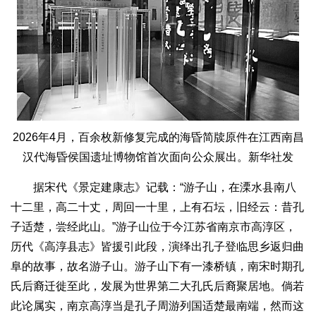
2026年4月，百余枚新修复完成的海昏简牍原件在江西南昌
汉代海昏侯国遗址博物馆首次面向公众展出。新华社发
据宋代《景定建康志》记载：“游子山，在溧水县南八
十二里，高二十丈，周回一十里，上有石坛，旧经云：昔孔
子适楚，尝经此山。”游子山位于今江苏省南京市高淳区，
历代《高淳县志》皆援引此段，演绎出孔子登临思乡返归曲
阜的故事，故名游子山。游子山下有一漆桥镇，南宋时期孔
氏后裔迁徙至此，发展为世界第二大孔氏后裔聚居地。倘若
此论属实，南京高淳当是孔子周游列国适楚最南端，然而这