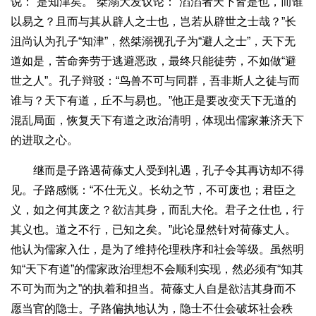
说：“是知津矣。”桀溺大发议论：“滔滔者天下皆是也，而谁
以易之？且而与其从辟人之士也，岂若从辟世之士哉？”长
沮尚认为孔子“知津”，然桀溺视孔子为“避人之士”，天下无
道如是，苦命奔劳于逃避恶政，最终只能徒劳，不如做“避
世之人”。孔子辩驳：“鸟兽不可与同群，吾非斯人之徒与而
谁与？天下有道，丘不与易也。”他正是要改变天下无道的
混乱局面，恢复天下有道之政治清明，体现出儒家兼济天下
的进取之心。
继而是子路遇荷蓧丈人受到礼遇，孔子令其再访却不得
见。子路感慨：“不仕无义。长幼之节，不可废也；君臣之
义，如之何其废之？欲洁其身，而乱大伦。君子之仕也，行
其义也。道之不行，已知之矣。”此论显然针对荷蓧丈人。
他认为儒家入仕，是为了维持伦理秩序和社会等级。虽然明
知“天下有道”的儒家政治理想不会顺利实现，然必须有“知其
不可为而为之”的执着和担当。荷蓧丈人自是欲洁其身而不
愿当官的隐士。子路偏执地认为，隐士不仕会破坏社会秩