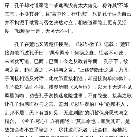
序，孔子却对道家隐士或逸民没有太大偏见，称许其“不降
其志，不辱其身”，且“言中伦，行中虑”。只是孔子认为自己
并不拘泥于做官与否之决然对立，相较道家隐士更有灵活
度，“我则异于是，无可无不可”。
孔子在楚地又遇楚狂接舆。《论语·微子》记载：“楚狂
接舆歌而过孔子曰：‘凤兮凤兮！何德之衰。往者不可谏，
来者犹可追。已而，已而！今之从政者殆而！’孔子下，欲
与之言。趋而避之，不得与之言。”上述楚隐士之遇，乃孔
子间接相遇及对话，此次虽直接相遇，却是接舆单向输出，
孔子欲对话而不得。接舆所唱《凤兮歌》，以天下无道不见
凤凰为喻，劝告孔子勿执迷危险世事，不如隐去。接舆之歌
让孔子触感而欲与之言。盖因《论语·泰伯》中“危邦不入，
乱邦不居，天下有道则见，无道则隐”的明哲保身思想与之
耦合。《孟子·尽心》亦有阐述：“莫非命也，顺受其正。是
故知命者不立乎墙之下。尽其道而死者，正命也。桎梏死