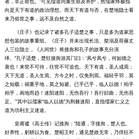
者，非正命也。”可见儒道同重生命及养护，然儒家终极指
向是天下有道的政治理想。而天下有道与否，在楚地隐士看
来乃俗世之事，远不及自然之道。
《庄子》也记录了诸多孔子适楚之事，只是多为道家思
想包装的故事重组。《庄子》并未出现长沮、桀溺及荷蓧丈
人三位隐士，《人间世》将接舆和孔子的故事充分演
绎。“孔子适楚，楚狂接舆游其门曰：‘凤兮凤兮，何如德之
衰也！来世不可待，往世不可追也。天下有道，圣人成焉；
天下无道，圣人生焉。方今之时，仅免刑焉。福轻乎羽，莫
之知载；祸重乎地，莫之知避。已乎已乎，临人以德！殆乎
殆乎，画地而趋！迷阳迷阳，无伤吾行！吾行郤曲，无伤吾
足。’”其中以儒家“临人以德”为荆棘迷阳，直指儒家仁义之
道为功利主义迷途。
皇甫谧《高士传》记接舆：“陆通，字接舆，楚人也。
好养性，躬耕以为食。楚昭王时，通见楚政无常，乃佯狂不