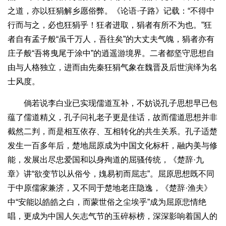
之道，亦以狂狷解乡愿俗弊。《论语·子路》记载：“不得中
行而与之，必也狂狷乎！狂者进取，狷者有所不为也。”狂
者自有孟子般“虽千万人，吾往矣”的大丈夫气魄，狷者亦有
庄子般“吾将曳尾于涂中”的逍遥游境界。二者都坚守思想自
由与人格独立，进而由先秦狂狷气象在魏晋及后世演绎为名
士风度。
倘若说李白业已实现儒道互补，不妨说孔子思想早已包
蕴了儒道精义，孔子问礼老子更是佳话，故而儒道思想并非
截然二判，而是相互依存、互相转化的共生关系。孔子适楚
发生一百多年后，楚地屈原成为中国文化标杆，融内美与修
能，发展出尽忠爱国和以身殉道的屈骚传统，《楚辞·九
章》讲“欲变节以从俗兮，媿易初而屈志”。屈原思想既不同
于中原儒家兼济，又不同于楚地老庄隐逸，《楚辞·渔夫》
中“安能以皓皓之白，而蒙世俗之尘埃乎”成为屈原悲情绝
唱，更成为中国人矢志气节的玉碎标榜，深深影响着国人的