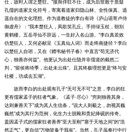
仕，故时人谓之楚狂。”接舆佯狂不仕，成为后世敢于质疑
孔儒的道家文化符号，寄寓着道家归隐山林、全性保真、逍
遥自在的文化理想。作为道教徒的李白有诗《庐山谣寄卢侍
御虚舟》：“我本楚狂人，凤歌笑孔丘。手持绿玉杖，朝别
黄鹤楼。五岳寻仙不辞远，一生好入名山游。”李白真若效
仿楚狂人，又何必献呈《玉真仙人词》而走终南捷径？李白
以楚狂人自诩，又在《赠韦秘书子春》中直言“苟无济代
心，独善亦何益”。他更认为出处仕隐并非儒道的截然二
判，“留侯将绮季，出处未云殊”。且其终极理想更是“终与安
社稷，功成去五湖”。
故而李白的出处观有孔子“无可无不可”之意，李白的狂
更有儒家孟子的狂者气象。《孟子·尽心》“穷则独善其身，
达则兼善天下”成为其人生信条，“说大人则藐之，勿视其巍
巍然”成为其行为范例，化生力士脱靴和贵妃捧砚的传奇。
盖因孟子式的儒家狂者善养“至大至刚”“塞于天地之间”的“浩
然正气”，更自信“万物皆备于我矣”。当然，孔子虽奉行中行