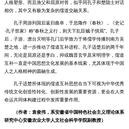
人格塑形。而且渔父和屈原对答，似乎同孔子和楚隐士对话
相仿，其中又有极为复杂的儒道交融关系。
孔子周游列国后返归曲阜，于息陬作《春秋》，《史记
·孔子世家》称“春秋之义行，则天下乱臣贼子惧焉”。孔子
后，子游、澹台灭明等孔门后学致力于将儒学传播到南方吴
楚之地，进一步推动了儒道互补进程。孔子适楚后的两千年
间，无论是屈原还是李白，抑或魏晋玄学及宋明理学，儒道
互补一直是中国思想文化发展的基本线索，尤其体现于中国
人之人格精神的圆融生成。
孔子适楚所体现的儒道互补思想在当下可视为中华优秀
传统文化创造性转化、创新性发展的重要资源，更会在人类
命运共同体构建过程中发挥重要作用。
（作者：袁俊伟，系安徽省中国特色社会主义理论体系
研究中心安徽农业大学人文社会科学学院副教授）