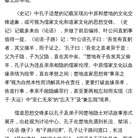
徽北部等地。
《史记》中孔子适楚的记载呈现出中原和楚地的文化交
锋迹象，或可视为儒家文化和道家文化的思想交锋。《史
记》记载多来自《论语》，并做了前后编排。叶公问直躬事
值得一提。《论语·子路》记：“叶公语孔子曰：‘吾党有直躬
者，其父攘羊，而子证之。’孔子曰：‘吾党之直者异于是：
父为子隐，子为父隐，直在其中矣。’”楚地有子告发其父偷
羊，孔子认为违反亲亲相隐的儒家伦理。中原儒家文化以血
缘亲情为纽带，直在孝慈之间；楚地道家思想将“事亲之
孝”视为自然本性而消解其外在责任，更要打破血缘亲孝，
依道行事，孝亲不能隐瞒罪行，甚至要两相忘却而实现《庄
子·天运》中“至仁无亲”的“忘天下”及“兼忘我”境界。
儒道思想交锋多以孔子及弟子同楚地隐士对话故事形式
展开，出处观为讨论中心。孔子在楚地先遇到长沮、桀溺，
《论语·微子》有“子路问津”。孔子让子路问渡口，长沮