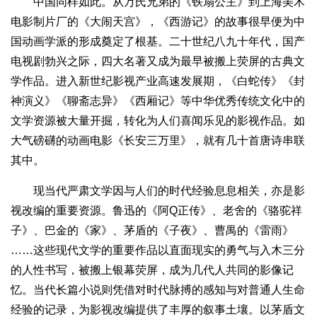
中国同样如此。从万氏兄弟的《铁扇公主》到上海美术
电影制片厂的《大闹天宫》，《西游记》的故事很早便为中
国动画学派的形成奠定了根基。二十世纪八九十年代，国产
电视剧勃兴之际，四大名著又成为最早被搬上荧屏的古典文
学作品。进入新世纪影视产业高速发展期，《白蛇传》《封
神演义》《聊斋志异》《西厢记》等中华优秀传统文化中的
文学资源被大量开掘，转化为人们喜闻乐见的影视作品。如
大气磅礴的动画电影《长安三万里》，就有几十首唐诗串联
其中。
现当代严肃文学因与人们的时代经验息息相关，亦是影
视改编的重要资源。鲁迅的《阿Q正传》、老舍的《骆驼祥
子》、巴金的《家》、茅盾的《子夜》、曹禺的《雷雨》
……这些现代文学的重要作品以直面现实的勇气与入木三分
的人性书写，被搬上银幕荧屏，成为几代人共同的影像记
忆。当代长篇小说则凭借对时代脉搏的感知与对普通人生命
经验的记录，为影视改编提供了丰厚的叙事土壤。以茅盾文