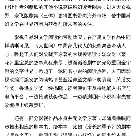
也让作者刘慈欣的其他小说突破科幻读者圈层，进入大众视
野；奈飞版剧集《三体》更将图书带向海外市场，使中国科
幻文学在世界范围内获得前所未有的关注。
影视作品对文学阅读的带动效应，在严肃文学作品中同
样清晰可见。《人世间》中周家几代人的悲欢离合牵动人
心，唤起了人们对梁晓声原著的大规模追读；观众对《繁
花》里宝总的故事意犹未尽，进而循着剧中的光影重回金宇
澄的文字世界，掀起了一轮同名小说的阅读热潮。人们因影
视改编而激发的阅读热情甚至延伸至文学评奖阶段。茅盾文
学奖、鲁迅文学奖一经揭晓，读者便迫不及待地涌入书店与
电商平台，一边抢购获奖作品，一边猜测哪部小说将率先被
改编搬上银幕荧屏。
还有一部分影视作品本身并无文学原著，却随着播映同
步推出相应的剧本书、绘本等，比如《漫长的季节》的剧本
《凛冬之刃》、动画电影《浪浪山小妖怪》的同名绘本等。