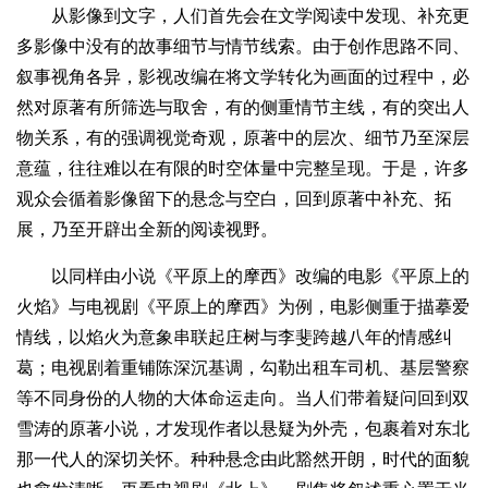
从影像到文字，人们首先会在文学阅读中发现、补充更
多影像中没有的故事细节与情节线索。由于创作思路不同、
叙事视角各异，影视改编在将文学转化为画面的过程中，必
然对原著有所筛选与取舍，有的侧重情节主线，有的突出人
物关系，有的强调视觉奇观，原著中的层次、细节乃至深层
意蕴，往往难以在有限的时空体量中完整呈现。于是，许多
观众会循着影像留下的悬念与空白，回到原著中补充、拓
展，乃至开辟出全新的阅读视野。
以同样由小说《平原上的摩西》改编的电影《平原上的
火焰》与电视剧《平原上的摩西》为例，电影侧重于描摹爱
情线，以焰火为意象串联起庄树与李斐跨越八年的情感纠
葛；电视剧着重铺陈深沉基调，勾勒出租车司机、基层警察
等不同身份的人物的大体命运走向。当人们带着疑问回到双
雪涛的原著小说，才发现作者以悬疑为外壳，包裹着对东北
那一代人的深切关怀。种种悬念由此豁然开朗，时代的面貌