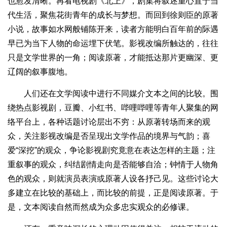
也愈发清晰。再看电视剧《北上》，剧集将叙述重心置于当
代生活，聚焦花街青年的成长与梦想。而回到徐则臣的原著
小说，故事如水网般铺陈开来，读者方能明白百年前的际遇
早已为当下人物的命运埋下伏笔。影视改编所触达的，往往
只是文学世界的一角；阅读原著，才能抵达那片更幽深、更
辽阔的叙事腹地。
人们还在文学阅读中进行不同媒介文本之间的比较。围
绕热点影视剧，豆瓣、小红书、哔哩哔哩等青年人聚集的网
络平台上，各种话题讨论层出不穷：从原著转场而来的观
众，关注影视改编是否呈现出文学作品的境界与气韵；喜
爱“深挖”的观众，争论影视剧究竟意在表达怎样的主题；注
重叙事的观众，纠结剧情走向是否能够自洽；钟情于人物角
色的观众，则就演员表演或原著人设各抒己见。这些讨论大
多建立在比较的基础上，而比较的前提，正是阅读原著。于
是，文本阅读自然而然成为众多忠实观众的必修课。