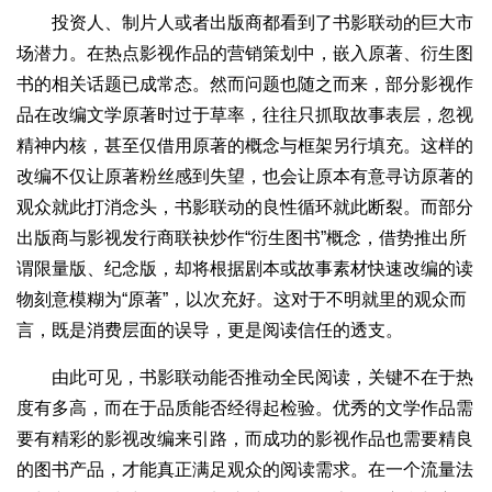
投资人、制片人或者出版商都看到了书影联动的巨大市
场潜力。在热点影视作品的营销策划中，嵌入原著、衍生图
书的相关话题已成常态。然而问题也随之而来，部分影视作
品在改编文学原著时过于草率，往往只抓取故事表层，忽视
精神内核，甚至仅借用原著的概念与框架另行填充。这样的
改编不仅让原著粉丝感到失望，也会让原本有意寻访原著的
观众就此打消念头，书影联动的良性循环就此断裂。而部分
出版商与影视发行商联袂炒作“衍生图书”概念，借势推出所
谓限量版、纪念版，却将根据剧本或故事素材快速改编的读
物刻意模糊为“原著”，以次充好。这对于不明就里的观众而
言，既是消费层面的误导，更是阅读信任的透支。
由此可见，书影联动能否推动全民阅读，关键不在于热
度有多高，而在于品质能否经得起检验。优秀的文学作品需
要有精彩的影视改编来引路，而成功的影视作品也需要精良
的图书产品，才能真正满足观众的阅读需求。在一个流量法