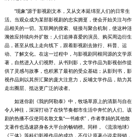
“现象”源于影视剧文本，又从文本延绵至人们的日常生
活。当观众成为某部影视剧的忠实拥趸，便会开始关注与作
品相关的一切。互联网的搜索、链接与聚合机制，使这种涟
漪效应持续向外扩散：人们追捧喜爱的演员、购买周边衍生
品，甚至从线上走向线下，跟着影视剧去旅行、科普、运
动、了解文化。在这一过程中，与影视剧同根同源的文学原
著，自然进入人们视野。从书到影，文学作品为影视创作提
供了灵感与故事，也积累了最初的受众基础；从影到书，影
视作品则以其所汇聚的庞大注意力，反哺文学作品，助力其
走出圈层、抵达更广泛的读者。
如迷你剧《我的阿勒泰》中，牧场草原上的清新与自在
令人神往，深深打动了在快节奏都市生活中奔忙的人们。该
剧的热播不仅使同名散文集“一书难求”，作者李娟的其他散
文著作也迅速跻身各大平台的畅销榜。同样，《流浪地球》
《三体》等科幻影视作品的成功，不仅让原著小说卖脱销，