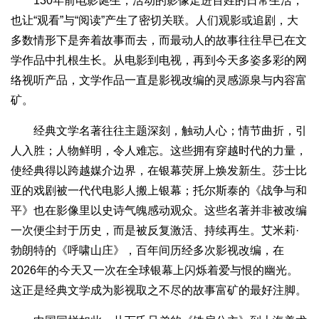
130年前电影诞生，活动的影像走进百姓的日常生活，
也让“观看”与“阅读”产生了密切关联。人们观影或追剧，大
多数情形下是奔着故事而去，而最动人的故事往往早已在文
学作品中扎根生长。从电影到电视，再到今天多姿多彩的网
络视听产品，文学作品一直是影视改编的灵感源泉与内容富
矿。
经典文学名著往往主题深刻，触动人心；情节曲折，引
人入胜；人物鲜明，令人难忘。这些拥有穿越时代的力量，
使经典得以跨越媒介边界，在银幕荧屏上焕发新生。莎士比
亚的戏剧被一代代电影人搬上银幕；托尔斯泰的《战争与和
平》也在影像里以史诗气魄感动观众。这些名著并非被改编
一次便尘封于历史，而是被反复激活、持续再生。艾米莉·
勃朗特的《呼啸山庄》，百年间历经多次影视改编，在
2026年的今天又一次在全球银幕上闪烁着爱与恨的幽光。
这正是经典文学成为影视取之不尽的故事富矿的最好注脚。