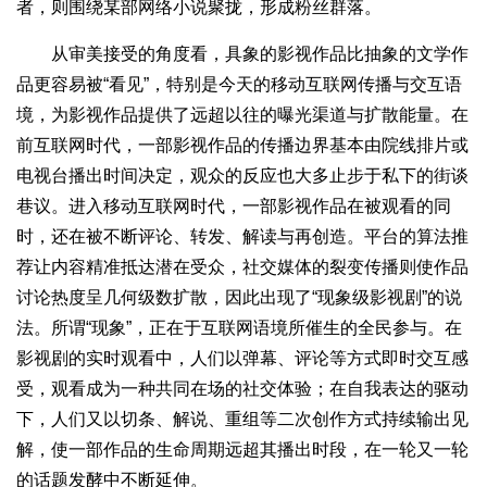
者，则围绕某部网络小说聚拢，形成粉丝群落。
从审美接受的角度看，具象的影视作品比抽象的文学作
品更容易被“看见”，特别是今天的移动互联网传播与交互语
境，为影视作品提供了远超以往的曝光渠道与扩散能量。在
前互联网时代，一部影视作品的传播边界基本由院线排片或
电视台播出时间决定，观众的反应也大多止步于私下的街谈
巷议。进入移动互联网时代，一部影视作品在被观看的同
时，还在被不断评论、转发、解读与再创造。平台的算法推
荐让内容精准抵达潜在受众，社交媒体的裂变传播则使作品
讨论热度呈几何级数扩散，因此出现了“现象级影视剧”的说
法。所谓“现象”，正在于互联网语境所催生的全民参与。在
影视剧的实时观看中，人们以弹幕、评论等方式即时交互感
受，观看成为一种共同在场的社交体验；在自我表达的驱动
下，人们又以切条、解说、重组等二次创作方式持续输出见
解，使一部作品的生命周期远超其播出时段，在一轮又一轮
的话题发酵中不断延伸。