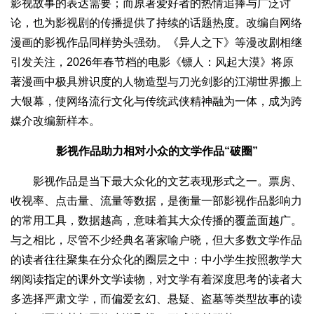
影视故事的表达需要；而原著爱好者的热情追捧与广泛讨
论，也为影视剧的传播提供了持续的话题热度。改编自网络
漫画的影视作品同样势头强劲。《异人之下》等漫改剧相继
引发关注，2026年春节档的电影《镖人：风起大漠》将原
著漫画中极具辨识度的人物造型与刀光剑影的江湖世界搬上
大银幕，使网络流行文化与传统武侠精神融为一体，成为跨
媒介改编新样本。
影视作品助力相对小众的文学作品“破圈”
影视作品是当下最大众化的文艺表现形式之一。票房、
收视率、点击量、流量等数据，是衡量一部影视作品影响力
的常用工具，数据越高，意味着其大众传播的覆盖面越广。
与之相比，尽管不少经典名著家喻户晓，但大多数文学作品
的读者往往聚集在分众化的圈层之中：中小学生按照教学大
纲阅读指定的课外文学读物，对文学有着深度思考的读者大
多选择严肃文学，而偏爱玄幻、悬疑、盗墓等类型故事的读