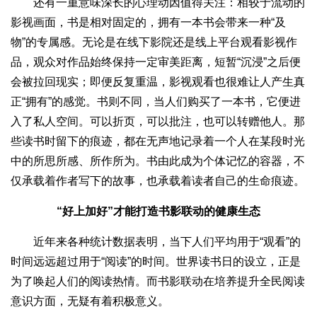
还有一重意味深长的心理动因值得关注：相较于流动的
影视画面，书是相对固定的，拥有一本书会带来一种“及
物”的专属感。无论是在线下影院还是线上平台观看影视作
品，观众对作品始终保持一定审美距离，短暂“沉浸”之后便
会被拉回现实；即便反复重温，影视观看也很难让人产生真
正“拥有”的感觉。书则不同，当人们购买了一本书，它便进
入了私人空间。可以折页，可以批注，也可以转赠他人。那
些读书时留下的痕迹，都在无声地记录着一个人在某段时光
中的所思所感、所作所为。书由此成为个体记忆的容器，不
仅承载着作者写下的故事，也承载着读者自己的生命痕迹。
“好上加好”才能打造书影联动的健康生态
近年来各种统计数据表明，当下人们平均用于“观看”的
时间远远超过用于“阅读”的时间。世界读书日的设立，正是
为了唤起人们的阅读热情。而书影联动在培养提升全民阅读
意识方面，无疑有着积极意义。